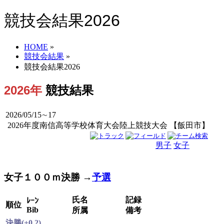
競技会結果2026
HOME
»
競技会結果
»
競技会結果2026
2026年
競技結果
2026/05/15∼17
2026年度南信高等学校体育大会陸上競技大会 【飯田市】
男子
女子
男女
女子１００ｍ決勝 →
予選
氏名
記録
ﾚｰﾝ
順位
Bib
所属
備考
決勝(+0.2)