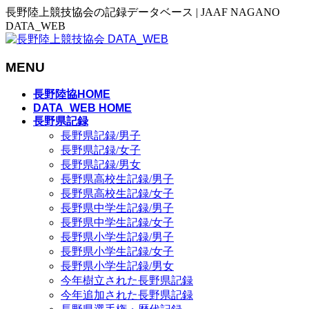
長野陸上競技協会の記録データベース | JAAF NAGANO
DATA_WEB
MENU
メ
長野陸協HOME
ニ
DATA_WEB HOME
長野県記録
ュ
長野県記録/男子
ー
長野県記録/女子
を
長野県記録/男女
飛
長野県高校生記録/男子
ば
長野県高校生記録/女子
す
長野県中学生記録/男子
長野県中学生記録/女子
長野県小学生記録/男子
長野県小学生記録/女子
長野県小学生記録/男女
今年樹立された長野県記録
今年追加された長野県記録