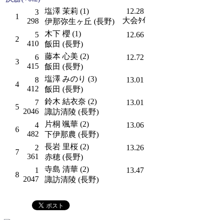
塩澤 茉莉 (1)
12.28
3
1
大会ﾀｲ
298
伊那弥生ヶ丘 (長野)
木下 櫻 (1)
5
12.66
2
410
飯田 (長野)
藤本 心美 (2)
6
12.72
3
415
飯田 (長野)
塩澤 みのり (3)
8
13.01
4
412
飯田 (長野)
鈴木 結衣奈 (2)
7
13.01
5
2046
諏訪清陵 (長野)
片桐 颯華 (2)
4
13.06
6
482
下伊那農 (長野)
長岩 里桜 (2)
2
13.26
7
361
赤穂 (長野)
寺島 清華 (2)
1
13.47
8
2047
諏訪清陵 (長野)