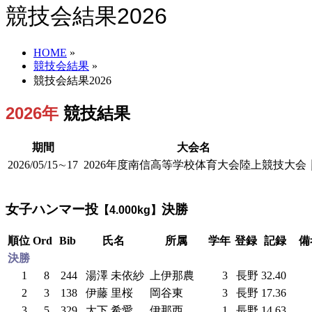
競技会結果2026
HOME
»
競技会結果
»
競技会結果2026
2026年
競技結果
期間
大会名
2026/05/15∼17
2026年度南信高等学校体育大会陸上競技大会
女子ハンマー投
決勝
【4.000kg】
順位
Ord
Bib
氏名
所属
学年
登録
記録
備
決勝
1
8
244
湯澤 未依紗
上伊那農
3
長野
32.40
2
3
138
伊藤 里桜
岡谷東
3
長野
17.36
3
5
329
大下 希愛
伊那西
1
長野
14.63