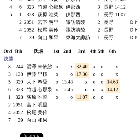
4
6
323
竹越 心那泉
伊那西
3
長野
14.12
5
1
328
荻原 唯菜
伊那西
1
長野
11.07
2
2051
宮下 明里
諏訪清陵
2
長野
Ｄ
4
2052
松尾 美伶
諏訪清陵
2
長野
Ｄ
7
39
向山 和果
東海大諏訪
1
長野
Ｄ
Ord
Bib
氏名
1st
2nd
3rd
4th
5th
6th
決勝
8
244
湯澤 未依紗
o
x
32.40
x
o
x
3
138
伊藤 里桜
o
o
17.36
o
o
x
5
329
大下 希愛
o
13.48
x
o
o
14.63
6
323
竹越 心那泉
x
12.45
o
o
x
14.12
1
328
荻原 唯菜
o
o
11.07
o
o
x
2
2051
宮下 明里
4
2052
松尾 美伶
7
39
向山 和果