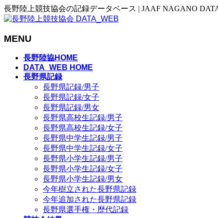
長野陸上競技協会の記録データベース | JAAF NAGANO DAT
MENU
メ
長野陸協HOME
ニ
DATA_WEB HOME
長野県記録
ュ
長野県記録/男子
ー
長野県記録/女子
を
長野県記録/男女
飛
長野県高校生記録/男子
ば
長野県高校生記録/女子
す
長野県中学生記録/男子
長野県中学生記録/女子
長野県小学生記録/男子
長野県小学生記録/女子
長野県小学生記録/男女
今年樹立された長野県記録
今年追加された長野県記録
長野県選手権・歴代記録