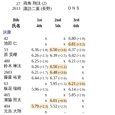
両角 翔汰 (2)
27
ＤＮＳ
2613
諏訪二葉 (長野)
Bib
1st
2nd
3rd
氏名
4th
5th
6th
決勝
42
x
x
6.80
(+1.9)
池田 仁
x
x
6.81
(+3.2)
53
6.36
6.50
6.37
(+1.8)
(+3.6)
(+2.0)
原 昊椰
6.26
6.39
6.42
(+2.3)
(+2.5)
(+1.9)
480
6.25
x
6.21
(+2.6)
(+1.8)
鈴木 琳汰
6.26
6.50
x
(+1.7)
(+1.2)
2603
6.21
6.48
x
(+1.7)
(+3.6)
藤森 祐吏
6.44
6.37
x
(+1.7)
(+1.6)
63
x
5.95
6.21
(+1.5)
(+3.6)
板花 瑞樹
5.96
x
6.14
(+3.5)
(+2.6)
465
x
x
5.85
(+2.8)
瀬脇 照太
x
6.01
x
(+0.9)
404
5.79
5.52
x
(+2.3)
(+2.3)
元吉 大翔
x
-
-