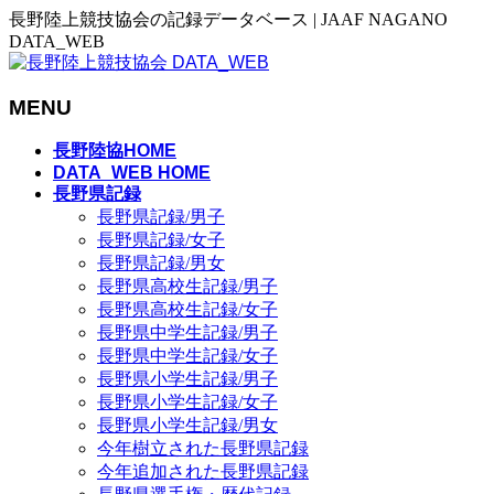
長野陸上競技協会の記録データベース | JAAF NAGANO
DATA_WEB
MENU
メ
長野陸協HOME
ニ
DATA_WEB HOME
長野県記録
ュ
長野県記録/男子
ー
長野県記録/女子
を
長野県記録/男女
飛
長野県高校生記録/男子
ば
長野県高校生記録/女子
す
長野県中学生記録/男子
長野県中学生記録/女子
長野県小学生記録/男子
長野県小学生記録/女子
長野県小学生記録/男女
今年樹立された長野県記録
今年追加された長野県記録