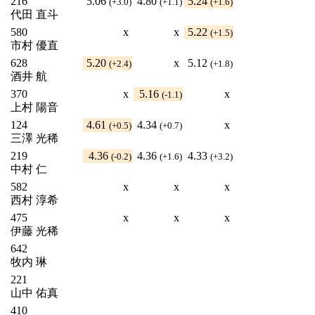
216
5.06
4.80
5.24
(+3.0)
(+1.1)
(+1.6)
代田 直斗
580
x
x
5.22
(+1.5)
市村 優直
628
5.20
x
5.12
(+2.4)
(+1.8)
酒井 航
370
x
5.16
x
(-1.1)
上村 陽音
124
4.61
4.34
x
(+0.5)
(+0.7)
三澤 光稀
219
4.36
4.36
4.33
(-0.2)
(+1.6)
(+3.2)
中村 仁
582
x
x
x
西村 淳希
475
x
x
x
伊藤 光稀
642
牧内 琳
221
山中 佑真
410