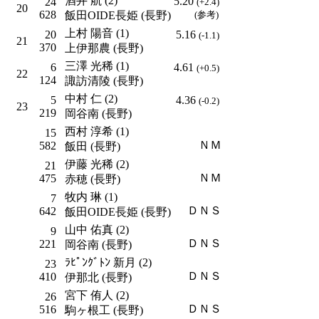
酒井 航 (2)
5.20
24
(+2.4)
20
628
飯田OIDE長姫 (長野)
(参考)
上村 陽音 (1)
20
5.16
(-1.1)
21
370
上伊那農 (長野)
三澤 光稀 (1)
6
4.61
(+0.5)
22
124
諏訪清陵 (長野)
中村 仁 (2)
5
4.36
(-0.2)
23
219
岡谷南 (長野)
西村 淳希 (1)
15
ＮＭ
582
飯田 (長野)
伊藤 光稀 (2)
21
ＮＭ
475
赤穂 (長野)
牧内 琳 (1)
7
ＤＮＳ
642
飯田OIDE長姫 (長野)
山中 佑真 (2)
9
ＤＮＳ
221
岡谷南 (長野)
ﾗﾋﾟﾝｸﾞﾄﾝ 新月 (2)
23
ＤＮＳ
410
伊那北 (長野)
宮下 侑人 (2)
26
ＤＮＳ
516
駒ヶ根工 (長野)