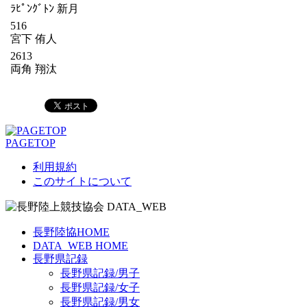
ﾗﾋﾟﾝｸﾞﾄﾝ 新月
516
宮下 侑人
2613
両角 翔汰
PAGETOP
利用規約
このサイトについて
長野陸協HOME
DATA_WEB HOME
長野県記録
長野県記録/男子
長野県記録/女子
長野県記録/男女