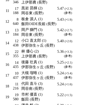
346
上伊那農 (長野)
黒岩 昴輝 (2)
5.47
17
(+2.3)
11
188
岡谷東 (長野)
(参考)
板倉 源人 (1)
8
5.43
(+1.9)
12
640
飯田OIDE長姫 (長野)
岡戸 獅門 (3)
5.42
13
(+2.7)
13
184
岡谷東 (長野)
(参考)
小口 直太郎 (1)
12
5.40
(+2.0)
14
438
伊那弥生ヶ丘 (長野)
林 優心 (2)
5.36
22
(+3.3)
15
355
上伊那農 (長野)
(参考)
後藤 壮真 (1)
5.25
14
(+2.1)
16
435
伊那弥生ヶ丘 (長野)
(参考)
大槻 瑠唯 (1)
5.24
10
(+5.4)
17
437
伊那弥生ヶ丘 (長野)
(参考)
代田 直斗 (3)
11
5.24
(+1.6)
18
216
岡谷南 (長野)
市村 優直 (1)
19
5.22
(+1.5)
19
580
飯田 (長野)