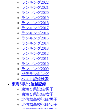
ランキング2022
ランキング2021
ランキング2020
ランキング2019
ランキング2018
ランキング2017
ランキング2016
ランキング2015
ランキング2014
ランキング2013
ランキング2012
ランキング2011
ランキング2010
ランキング2009
歴代ランキング
ベスト記録検索
東海5県/北信越記録
東海５県記録/男子
東海５県記録/女子
北信越高校記録/男子
北信越高校記録/女子