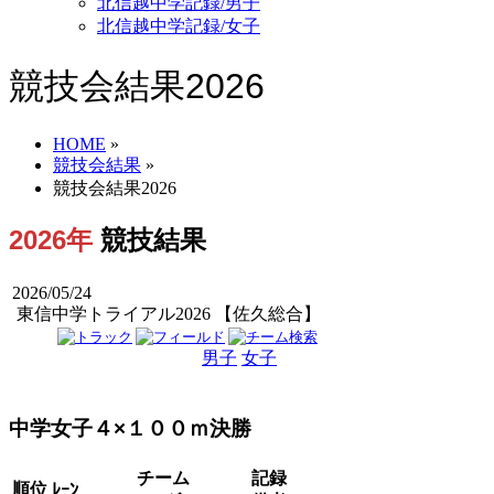
北信越中学記録/男子
北信越中学記録/女子
競技会結果2026
HOME
»
競技会結果
»
競技会結果2026
2026年
競技結果
2026/05/24
東信中学トライアル2026 【佐久総合】
男子
女子
男女
中学女子４×１００ｍ決勝
チーム
記録
順位
ﾚｰﾝ