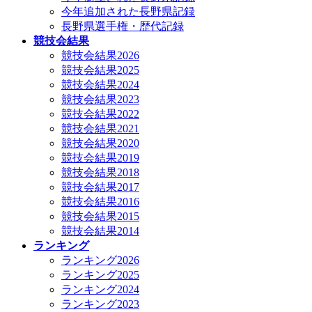
今年追加された長野県記録
長野県選手権・歴代記録
競技会結果
競技会結果2026
競技会結果2025
競技会結果2024
競技会結果2023
競技会結果2022
競技会結果2021
競技会結果2020
競技会結果2019
競技会結果2018
競技会結果2017
競技会結果2016
競技会結果2015
競技会結果2014
ランキング
ランキング2026
ランキング2025
ランキング2024
ランキング2023