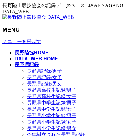
長野陸上競技協会の記録データベース | JAAF NAGANO
DATA_WEB
MENU
メニューを飛ばす
長野陸協HOME
DATA_WEB HOME
長野県記録
長野県記録/男子
長野県記録/女子
長野県記録/男女
長野県高校生記録/男子
長野県高校生記録/女子
長野県中学生記録/男子
長野県中学生記録/女子
長野県小学生記録/男子
長野県小学生記録/女子
長野県小学生記録/男女
今年樹立された長野県記録