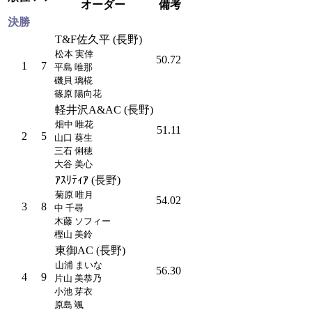
オーダー
備考
決勝
T&F佐久平 (長野)
松本 実倖
50.72
1
7
平島 唯那
磯貝 璃椛
篠原 陽向花
軽井沢A&AC (長野)
畑中 唯花
51.11
2
5
山口 葵生
三石 俐穂
大谷 美心
ｱｽﾘﾃｨｱ (長野)
菊原 唯月
54.02
3
8
中 千尋
木藤 ソフィー
樫山 美鈴
東御AC (長野)
山浦 まいな
56.30
4
9
片山 美恭乃
小池 芽衣
原島 颯