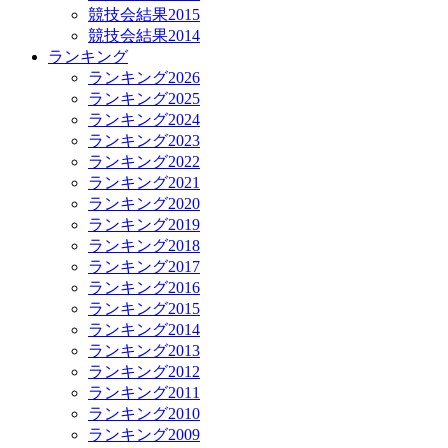
競技会結果2015
競技会結果2014
ランキング
ランキング2026
ランキング2025
ランキング2024
ランキング2023
ランキング2022
ランキング2021
ランキング2020
ランキング2019
ランキング2018
ランキング2017
ランキング2016
ランキング2015
ランキング2014
ランキング2013
ランキング2012
ランキング2011
ランキング2010
ランキング2009