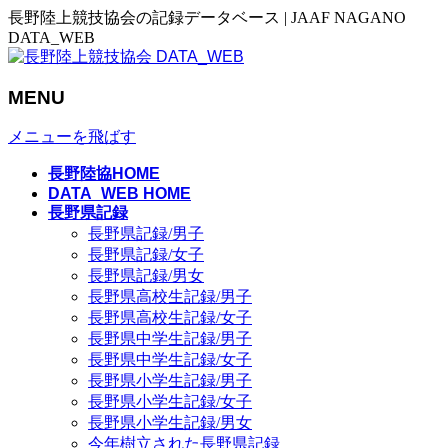
長野陸上競技協会の記録データベース | JAAF NAGANO
DATA_WEB
MENU
メニューを飛ばす
長野陸協HOME
DATA_WEB HOME
長野県記録
長野県記録/男子
長野県記録/女子
長野県記録/男女
長野県高校生記録/男子
長野県高校生記録/女子
長野県中学生記録/男子
長野県中学生記録/女子
長野県小学生記録/男子
長野県小学生記録/女子
長野県小学生記録/男女
今年樹立された長野県記録