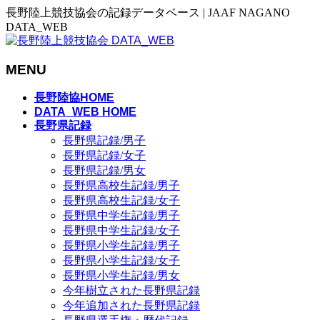
長野陸上競技協会の記録データベース | JAAF NAGANO
DATA_WEB
MENU
メ
長野陸協HOME
ニ
DATA_WEB HOME
長野県記録
ュ
長野県記録/男子
ー
長野県記録/女子
を
長野県記録/男女
飛
長野県高校生記録/男子
ば
長野県高校生記録/女子
す
長野県中学生記録/男子
長野県中学生記録/女子
長野県小学生記録/男子
長野県小学生記録/女子
長野県小学生記録/男女
今年樹立された長野県記録
今年追加された長野県記録