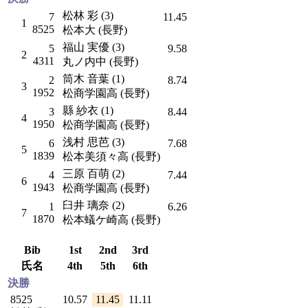
松林 彩 (3)
7
11.45
1
8525
松本大 (長野)
福山 実優 (3)
5
9.58
2
4311
丸ノ内中 (長野)
筒木 音葉 (1)
2
8.74
3
1952
松商学園高 (長野)
縣 紗衣 (1)
3
8.44
4
1950
松商学園高 (長野)
浅村 思芭 (3)
6
7.68
5
1839
松本美須々高 (長野)
三原 百萌 (2)
4
7.44
6
1943
松商学園高 (長野)
臼井 璃奈 (2)
1
6.26
7
1870
松本蟻ケ崎高 (長野)
Bib
1st
2nd
3rd
氏名
4th
5th
6th
決勝
8525
10.57
11.45
11.11