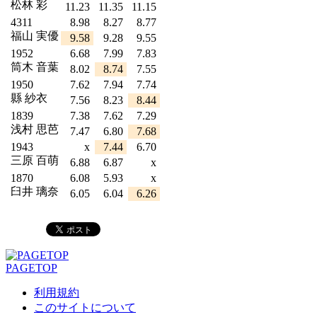
松林 彩
11.23
11.35
11.15
4311
8.98
8.27
8.77
福山 実優
9.58
9.28
9.55
1952
6.68
7.99
7.83
筒木 音葉
8.02
8.74
7.55
1950
7.62
7.94
7.74
縣 紗衣
7.56
8.23
8.44
1839
7.38
7.62
7.29
浅村 思芭
7.47
6.80
7.68
1943
x
7.44
6.70
三原 百萌
6.88
6.87
x
1870
6.08
5.93
x
臼井 璃奈
6.05
6.04
6.26
PAGETOP
利用規約
このサイトについて