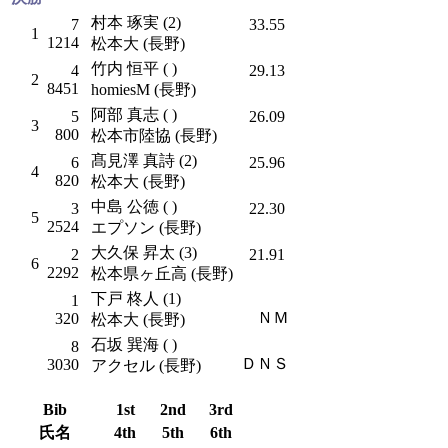
村本 琢実 (2)
7
33.55
1
1214
松本大 (長野)
竹内 恒平 ( )
4
29.13
2
8451
homiesM (長野)
阿部 真志 ( )
5
26.09
3
800
松本市陸協 (長野)
髙見澤 真詩 (2)
6
25.96
4
820
松本大 (長野)
中島 公徳 ( )
3
22.30
5
2524
エプソン (長野)
大久保 昇太 (3)
2
21.91
6
2292
松本県ヶ丘高 (長野)
下戸 柊人 (1)
1
ＮＭ
320
松本大 (長野)
石坂 巽海 ( )
8
ＤＮＳ
3030
アクセル (長野)
Bib
1st
2nd
3rd
氏名
4th
5th
6th