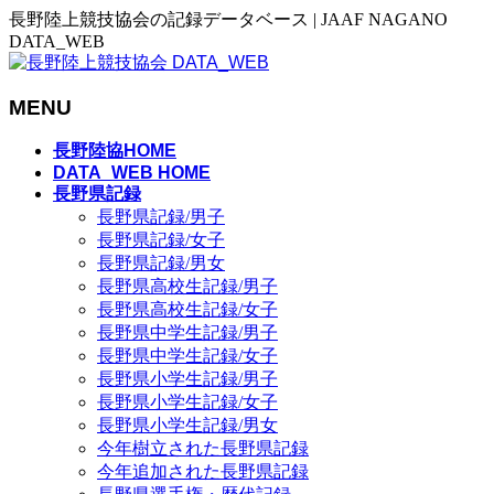
長野陸上競技協会の記録データベース | JAAF NAGANO
DATA_WEB
MENU
メ
長野陸協HOME
ニ
DATA_WEB HOME
長野県記録
ュ
長野県記録/男子
ー
長野県記録/女子
を
長野県記録/男女
飛
長野県高校生記録/男子
ば
長野県高校生記録/女子
す
長野県中学生記録/男子
長野県中学生記録/女子
長野県小学生記録/男子
長野県小学生記録/女子
長野県小学生記録/男女
今年樹立された長野県記録
今年追加された長野県記録