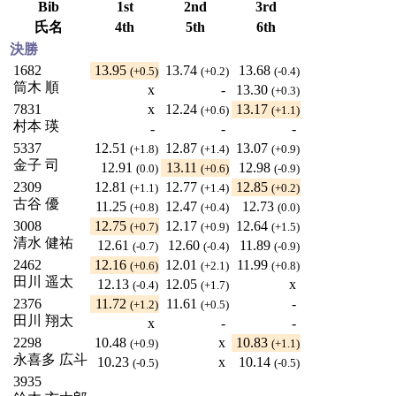
Bib
1st
2nd
3rd
氏名
4th
5th
6th
決勝
1682
13.95
13.74
13.68
(+0.5)
(+0.2)
(-0.4)
筒木 順
x
-
13.30
(+0.3)
7831
x
12.24
13.17
(+0.6)
(+1.1)
村本 瑛
-
-
-
5337
12.51
12.87
13.07
(+1.8)
(+1.4)
(+0.9)
金子 司
12.91
13.11
12.98
(0.0)
(+0.6)
(-0.9)
2309
12.81
12.77
12.85
(+1.1)
(+1.4)
(+0.2)
古谷 優
11.25
12.47
12.73
(+0.8)
(+0.4)
(0.0)
3008
12.75
12.17
12.64
(+0.7)
(+0.9)
(+1.5)
清水 健祐
12.61
12.60
11.89
(-0.7)
(-0.4)
(-0.9)
2462
12.16
12.01
11.99
(+0.6)
(+2.1)
(+0.8)
田川 遥太
12.13
12.05
x
(-0.4)
(+1.7)
2376
11.72
11.61
-
(+1.2)
(+0.5)
田川 翔太
x
-
-
2298
10.48
x
10.83
(+0.9)
(+1.1)
永喜多 広斗
10.23
x
10.14
(-0.5)
(-0.5)
3935