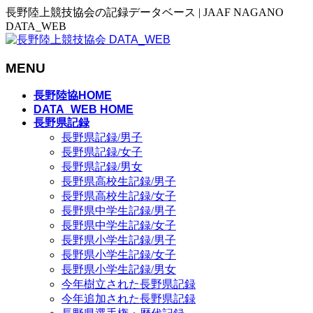
長野陸上競技協会の記録データベース | JAAF NAGANO
DATA_WEB
MENU
メ
長野陸協HOME
ニ
DATA_WEB HOME
長野県記録
ュ
長野県記録/男子
ー
長野県記録/女子
を
長野県記録/男女
飛
長野県高校生記録/男子
ば
長野県高校生記録/女子
す
長野県中学生記録/男子
長野県中学生記録/女子
長野県小学生記録/男子
長野県小学生記録/女子
長野県小学生記録/男女
今年樹立された長野県記録
今年追加された長野県記録