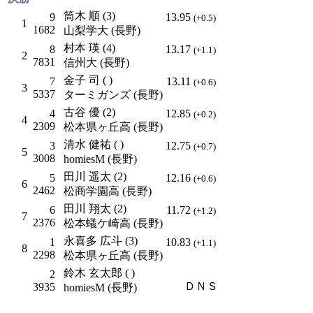
筒木 順 (3)
9
13.95
(+0.5)
1
1682
山梨学大 (長野)
村本 瑛 (4)
8
13.17
(+1.1)
2
7831
信州大 (長野)
金子 司 ( )
7
13.11
(+0.6)
3
5337
ターミガンズ (長野)
古谷 優 (2)
4
12.85
(+0.2)
4
2309
松本県ヶ丘高 (長野)
清水 健祐 ( )
3
12.75
(+0.7)
5
3008
homiesM (長野)
田川 遥太 (2)
5
12.16
(+0.6)
6
2462
松商学園高 (長野)
田川 翔太 (2)
6
11.72
(+1.2)
7
2376
松本蟻ケ崎高 (長野)
永喜多 広斗 (3)
1
10.83
(+1.1)
8
2298
松本県ヶ丘高 (長野)
鈴木 玄太郎 ( )
2
ＤＮＳ
3935
homiesM (長野)