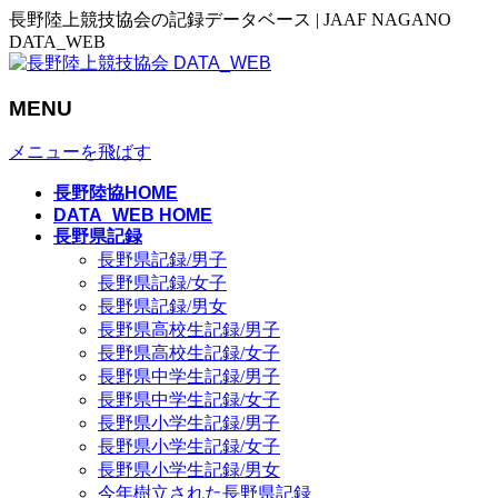
長野陸上競技協会の記録データベース | JAAF NAGANO
DATA_WEB
MENU
メニューを飛ばす
長野陸協HOME
DATA_WEB HOME
長野県記録
長野県記録/男子
長野県記録/女子
長野県記録/男女
長野県高校生記録/男子
長野県高校生記録/女子
長野県中学生記録/男子
長野県中学生記録/女子
長野県小学生記録/男子
長野県小学生記録/女子
長野県小学生記録/男女
今年樹立された長野県記録