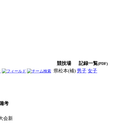
競技場
記録一覧
(PDF)
県松本(補)
男子
女子
男女
備考
大会新