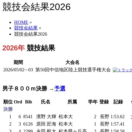
競技会結果2026
HOME
»
競技会結果
»
競技会結果2026
2026年
競技結果
期間
大会名
2026/05/02∼03
第50回中信地区陸上競技選手権大会
男子８００ｍ決勝 →
予選
順位
Ord
Bib
氏名
所属
学年
登録
記録
決勝
1
6
8541
濱野 大輝
松本大
2
長野
1:53.62
2
3
6126
原田 匠海
松本大
1
長野
1:57.41
3
4
2299
永田 航大
松本県ヶ丘高
2
長野
1:58.58