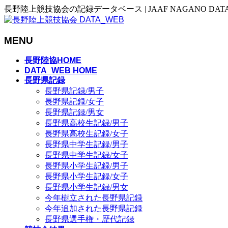
長野陸上競技協会の記録データベース | JAAF NAGANO DAT
MENU
メ
長野陸協HOME
ニ
DATA_WEB HOME
長野県記録
ュ
長野県記録/男子
ー
長野県記録/女子
を
長野県記録/男女
飛
長野県高校生記録/男子
ば
長野県高校生記録/女子
す
長野県中学生記録/男子
長野県中学生記録/女子
長野県小学生記録/男子
長野県小学生記録/女子
長野県小学生記録/男女
今年樹立された長野県記録
今年追加された長野県記録
長野県選手権・歴代記録