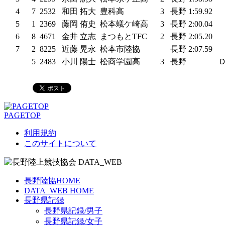
4
7
2532
和田 拓大
豊科高
3
長野
1:59.92
5
1
2369
藤岡 侑史
松本蟻ケ崎高
3
長野
2:00.04
6
8
4671
金井 立志
まつもとTFC
2
長野
2:05.20
7
2
8225
近藤 晃永
松本市陸協
長野
2:07.59
5
2483
小川 陽士
松商学園高
3
長野
PAGETOP
利用規約
このサイトについて
長野陸協HOME
DATA_WEB HOME
長野県記録
長野県記録/男子
長野県記録/女子