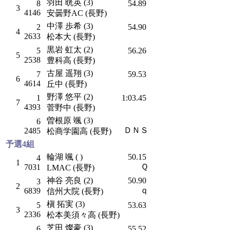
羽田 晄英 (3)
8
54.89
3
4146
安曇野AC (長野)
中澤 歩希 (3)
2
54.90
4
2633
松本大 (長野)
黒岩 虹太 (2)
5
56.26
5
2538
豊科高 (長野)
古屋 遥翔 (3)
7
59.53
6
4614
丘中 (長野)
野澤 悠平 (2)
1
1:03.45
7
4393
菅野中 (長野)
曽根原 颯 (3)
6
ＤＮＳ
2485
松商学園高 (長野)
予選4組
輪湖 颯 ( )
50.15
4
1
Ｑ
7031
LMAC (長野)
神谷 亮良 (2)
50.90
3
2
ｑ
6839
信州大院 (長野)
槇 拓実 (3)
5
53.63
3
2336
松本美須々高 (長野)
芝田 燦豪 (3)
6
55.52