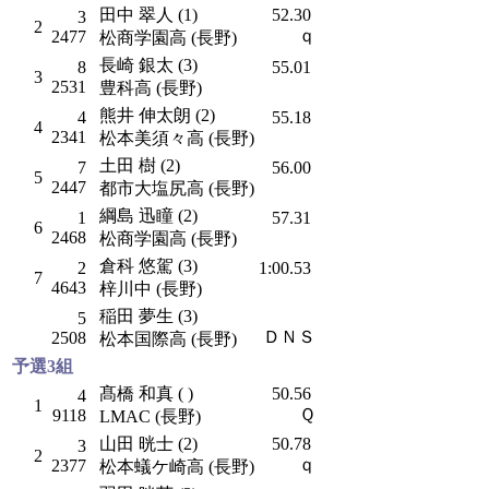
田中 翠人 (1)
52.30
3
2
ｑ
2477
松商学園高 (長野)
長崎 銀太 (3)
8
55.01
3
2531
豊科高 (長野)
熊井 伸太朗 (2)
4
55.18
4
2341
松本美須々高 (長野)
土田 樹 (2)
7
56.00
5
2447
都市大塩尻高 (長野)
綱島 迅瞳 (2)
1
57.31
6
2468
松商学園高 (長野)
倉科 悠駕 (3)
2
1:00.53
7
4643
梓川中 (長野)
稲田 夢生 (3)
5
ＤＮＳ
2508
松本国際高 (長野)
予選3組
髙橋 和真 ( )
50.56
4
1
Ｑ
9118
LMAC (長野)
山田 晄士 (2)
50.78
3
2
ｑ
2377
松本蟻ケ崎高 (長野)