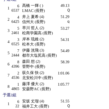
髙橋 一輝 ( )
49.13
6
1
Ｑ
6537
LMAC (長野)
井上 夏希 (4)
51.29
4
2
ｑ
6425
信州大 (長野)
早川 哲人 (2)
5
53.27
3
2461
松商学園高 (長野)
岸本 琉維 (2)
3
54.31
4
6525
松本大 (長野)
伊藤 洸飛 (3)
7
54.49
5
2444
都市大塩尻高 (長野)
森田 想 (2)
8
58.39
6
4396
菅野中 (長野)
荻久保 快 (2)
2
1:01.06
7
4536
北安松川中 (長野)
藤澤 優大 (2)
1
1:05.77
8
4865
安曇野AC (長野)
予選2組
安坂 丈瑠 (4)
51.55
6
1
Ｑ
22
福井工大 (長野)