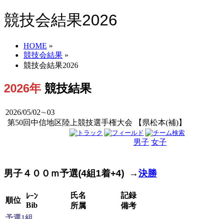
競技会結果2026
HOME
»
競技会結果
»
競技会結果2026
2026年
競技結果
2026/05/02∼03
第50回中信地区陸上競技選手権大会 【県松本(補)】
男子
女子
男女
男子４００ｍ予選(4組1着+4) →
決勝
氏名
記録
ﾚｰﾝ
順位
Bib
所属
備考
予選1組