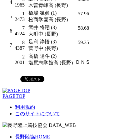
4
1965
木曽青峰高 (長野)
橋場 颯眞 (1)
1
57.96
5
2473
松商学園高 (長野)
武井 将翔 (3)
7
58.68
6
4224
大町中 (長野)
足利 淳悟 (3)
8
59.35
7
4387
菅野中 (長野)
高橋 陽斗 (2)
2
ＤＮＳ
2001
塩尻志学館高 (長野)
PAGETOP
利用規約
このサイトについて
長野陸協HOME