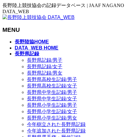
長野陸上競技協会の記録データベース | JAAF NAGANO
DATA_WEB
MENU
メ
長野陸協HOME
ニ
DATA_WEB HOME
長野県記録
ュ
長野県記録/男子
ー
長野県記録/女子
を
長野県記録/男女
飛
長野県高校生記録/男子
ば
長野県高校生記録/女子
す
長野県中学生記録/男子
長野県中学生記録/女子
長野県小学生記録/男子
長野県小学生記録/女子
長野県小学生記録/男女
今年樹立された長野県記録
今年追加された長野県記録