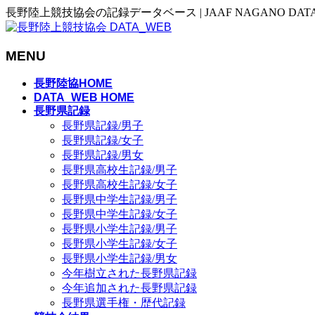
長野陸上競技協会の記録データベース | JAAF NAGANO DAT
MENU
メ
長野陸協HOME
ニ
DATA_WEB HOME
長野県記録
ュ
長野県記録/男子
ー
長野県記録/女子
を
長野県記録/男女
飛
長野県高校生記録/男子
ば
長野県高校生記録/女子
す
長野県中学生記録/男子
長野県中学生記録/女子
長野県小学生記録/男子
長野県小学生記録/女子
長野県小学生記録/男女
今年樹立された長野県記録
今年追加された長野県記録
長野県選手権・歴代記録