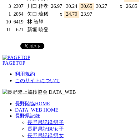
3
2307
川口 粋孝
26.97
30.24
30.65
30.27
x
26.85
1
2054
矢口 琉稀
x
24.70
23.97
10
6419
林 智輝
11
621
新垣 暁登
PAGETOP
利用規約
このサイトについて
長野陸協HOME
DATA_WEB HOME
長野県記録
長野県記録/男子
長野県記録/女子
長野県記録/男女