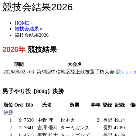
競技会結果2026
HOME
»
競技会結果
»
競技会結果2026
2026年
競技結果
期間
大会名
2026/05/02∼03
第50回中信地区陸上競技選手権大会
男子やり投
決勝
【800g】
順位
Ord
Bib
氏名
所属
学年
登録
記録
備
決勝
1
9
7530
中野 浬
松本大
2
長野
49.14
2
7
3641
宮澤 優斗
ターミガンズ
長野
47.80
3
8
4515
平野 雄大
ターミガンズ
長野
46.19