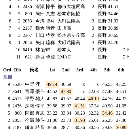
4
6
2436
深瀬 惇平
都市大塩尻高
2
長野
41.51
5
5
800
阿部 真志
松本市陸協
長野
34.46
6
2
2053
今溝 陸斗
大町岳陽高
3
長野
31.93
7
4
2187
鎌倉 詩音
田川高
3
長野
30.89
8
3
2307
川口 粋孝
松本県ヶ丘高
2
長野
30.65
9
1
2054
矢口 琉稀
大町岳陽高
3
長野
24.70
10
6419
林 智輝
松本大
3
長野
Ｄ
11
621
新垣 暁登
LMAC
長野
Ｄ
Ord
Bib
氏名
1st
2nd
3rd
4th
5th
6th
決勝
9
7530
中野 浬
49.14
46.59
x
x
46.53
43.25
7
3641
宮澤 優斗
44.52
47.80
x
42.63
47.48
46.51
8
4515
平野 雄大
42.83
41.57
40.44
46.19
44.76
44.32
6
2436
深瀬 惇平
39.58
39.97
41.51
37.34
40.90
41.05
5
800
阿部 真志
33.22
33.84
30.23
32.32
34.46
32.42
2
2053
今溝 陸斗
31.06
23.73
31.93
25.61
26.25
27.30
4
2187
鎌倉 詩音
30.46
28.71
30.36
30.56
29.68
30.89