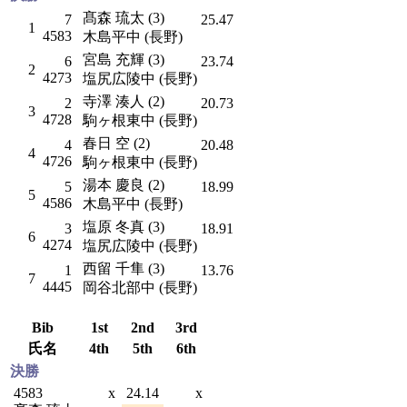
髙森 琉太 (3)
7
25.47
1
4583
木島平中 (長野)
宮島 充輝 (3)
6
23.74
2
4273
塩尻広陵中 (長野)
寺澤 湊人 (2)
2
20.73
3
4728
駒ヶ根東中 (長野)
春日 空 (2)
4
20.48
4
4726
駒ヶ根東中 (長野)
湯本 慶良 (2)
5
18.99
5
4586
木島平中 (長野)
塩原 冬真 (3)
3
18.91
6
4274
塩尻広陵中 (長野)
西留 千隼 (3)
1
13.76
7
4445
岡谷北部中 (長野)
Bib
1st
2nd
3rd
氏名
4th
5th
6th
決勝
4583
x
24.14
x