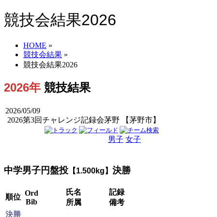
競技会結果2026
HOME
»
競技会結果
»
競技会結果2026
2026年
競技結果
2026/05/09
2026第3回チャレンジ記録会茅野 【茅野市】
男子
女子
男女
中学男子円盤投
決勝
【1.500kg】
氏名
記録
Ord
順位
Bib
所属
備考
決勝