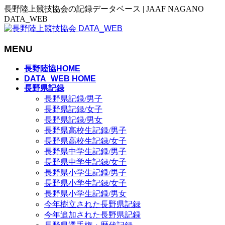
長野陸上競技協会の記録データベース | JAAF NAGANO
DATA_WEB
MENU
メ
長野陸協HOME
ニ
DATA_WEB HOME
長野県記録
ュ
長野県記録/男子
ー
長野県記録/女子
を
長野県記録/男女
飛
長野県高校生記録/男子
ば
長野県高校生記録/女子
す
長野県中学生記録/男子
長野県中学生記録/女子
長野県小学生記録/男子
長野県小学生記録/女子
長野県小学生記録/男女
今年樹立された長野県記録
今年追加された長野県記録