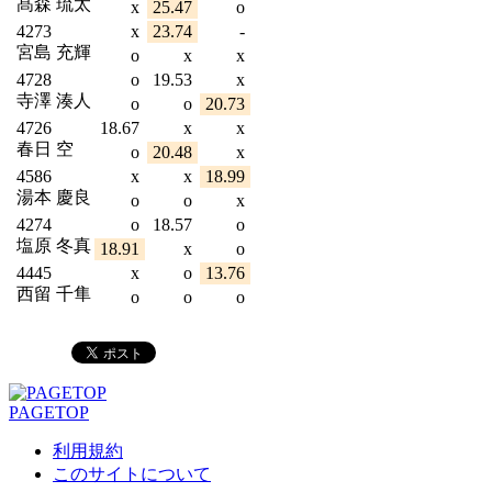
髙森 琉太
x
25.47
o
4273
x
23.74
-
宮島 充輝
o
x
x
4728
o
19.53
x
寺澤 湊人
o
o
20.73
4726
18.67
x
x
春日 空
o
20.48
x
4586
x
x
18.99
湯本 慶良
o
o
x
4274
o
18.57
o
塩原 冬真
18.91
x
o
4445
x
o
13.76
西留 千隼
o
o
o
PAGETOP
利用規約
このサイトについて