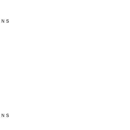
ＮＳ
ＮＳ