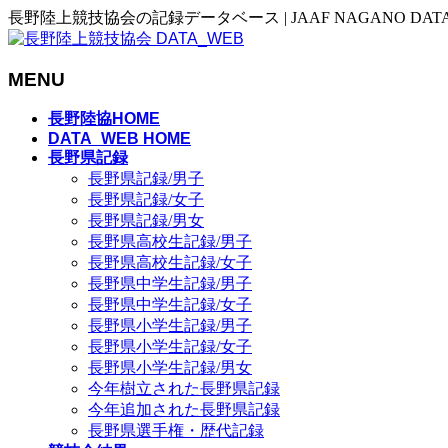
長野陸上競技協会の記録データベース | JAAF NAGANO DAT
MENU
メ
長野陸協HOME
ニ
DATA_WEB HOME
長野県記録
ュ
長野県記録/男子
ー
長野県記録/女子
を
長野県記録/男女
飛
長野県高校生記録/男子
ば
長野県高校生記録/女子
す
長野県中学生記録/男子
長野県中学生記録/女子
長野県小学生記録/男子
長野県小学生記録/女子
長野県小学生記録/男女
今年樹立された長野県記録
今年追加された長野県記録
長野県選手権・歴代記録