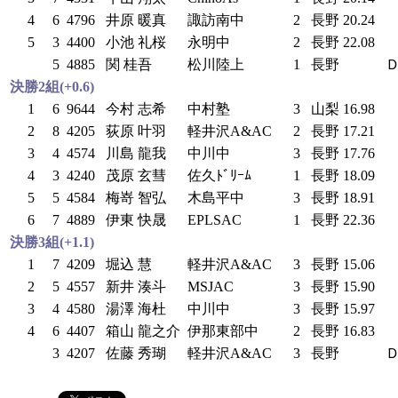
4
6
4796
井原 暖真
諏訪南中
2
長野
20.24
5
3
4400
小池 礼桜
永明中
2
長野
22.08
5
4885
関 桂吾
松川陸上
1
長野
Ｄ
決勝2組(+0.6)
1
6
9644
今村 志希
中村塾
3
山梨
16.98
2
8
4205
荻原 叶羽
軽井沢A&AC
2
長野
17.21
3
4
4574
川島 龍我
中川中
3
長野
17.76
4
3
4240
茂原 玄彗
佐久ﾄﾞﾘｰﾑ
1
長野
18.09
5
5
4584
梅嵜 智弘
木島平中
3
長野
18.91
6
7
4889
伊東 快晟
EPLSAC
1
長野
22.36
決勝3組(+1.1)
1
7
4209
堀込 慧
軽井沢A&AC
3
長野
15.06
2
5
4557
新井 湊斗
MSJAC
3
長野
15.90
3
4
4580
湯澤 海杜
中川中
3
長野
15.97
4
6
4407
箱山 龍之介
伊那東部中
2
長野
16.83
3
4207
佐藤 秀瑚
軽井沢A&AC
3
長野
Ｄ