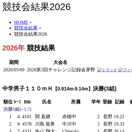
競技会結果2026
HOME
»
競技会結果
»
競技会結果2026
2026年
競技結果
期間
大会名
2026/05/09
2026第3回チャレンジ記録会茅野
中学男子１１０ｍＨ
決勝(3組)
【0.914m-9.14m】
順位
ﾚｰﾝ
Bib
氏名
所属
学年
登録
記録
決勝1組(+1.7)
1
4
4101
関 直継
赤穂中
2
長野
19.22
2
8
4578
川島 龍希
中川中
3
長野
19.33
3
7
4331
牛山 翔太
ChinoAs
1
長野
20.14