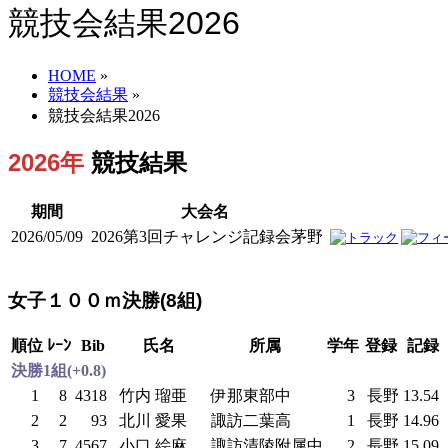
競技会結果2026
HOME
»
競技会結果
»
競技会結果2026
2026年
競技結果
期間
大会名
2026/05/09
2026第3回チャレンジ記録会茅野
女子１００ｍ決勝(8組)
順位
ﾚｰﾝ
Bib
氏名
所属
学年
登録
記録
決勝1組(+0.8)
1
8
4318
竹内 瑠亜
伊那東部中
3
長野
13.54
2
2
93
北川 愛果
諏訪二葉高
1
長野
14.96
3
7
4567
小口 絵麻
諏訪清陵附属中
2
長野
15.09