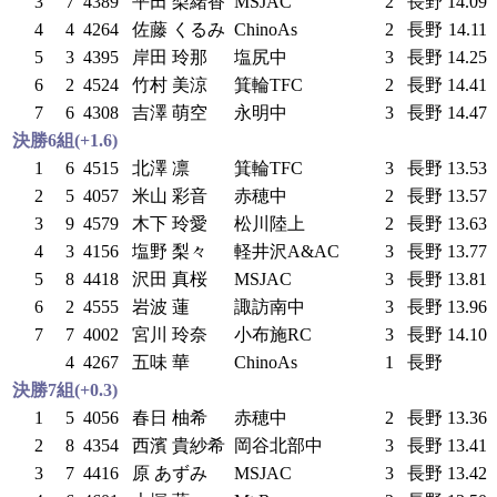
3
7
4389
平田 梨緒香
MSJAC
2
長野
14.09
4
4
4264
佐藤 くるみ
ChinoAs
2
長野
14.11
5
3
4395
岸田 玲那
塩尻中
3
長野
14.25
6
2
4524
竹村 美涼
箕輪TFC
2
長野
14.41
7
6
4308
吉澤 萌空
永明中
3
長野
14.47
決勝6組(+1.6)
1
6
4515
北澤 凛
箕輪TFC
3
長野
13.53
2
5
4057
米山 彩音
赤穂中
2
長野
13.57
3
9
4579
木下 玲愛
松川陸上
2
長野
13.63
4
3
4156
塩野 梨々
軽井沢A&AC
3
長野
13.77
5
8
4418
沢田 真桜
MSJAC
3
長野
13.81
6
2
4555
岩波 蓮
諏訪南中
3
長野
13.96
7
7
4002
宮川 玲奈
小布施RC
3
長野
14.10
4
4267
五味 華
ChinoAs
1
長野
決勝7組(+0.3)
1
5
4056
春日 柚希
赤穂中
2
長野
13.36
2
8
4354
西濱 貴紗希
岡谷北部中
3
長野
13.41
3
7
4416
原 あずみ
MSJAC
3
長野
13.42