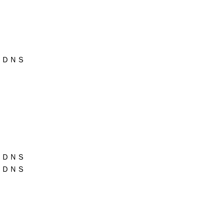
ＤＮＳ
ＤＮＳ
ＤＮＳ