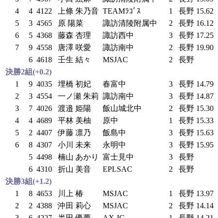
4
4
4122
上條 朱乃音
TEAMﾗｺﾞｽ
1
長野
15.62
5
3
4565
原 陽菜
諏訪清陵附属中
2
長野
16.12
6
5
4368
藤森 杏理
諏訪西中
3
長野
17.25
7
9
4558
唐澤 咲愛
諏訪南中
2
長野
19.90
6
4618
壬生 結々
MSJAC
2
長野
決勝2組(+0.2)
1
9
4035
埋橋 初妃
春富中
3
長野
14.79
2
3
4554
一ノ瀬 朱莉
諏訪南中
3
長野
14.87
3
7
4026
渡邉 姫陽
飯山城北中
2
長野
15.30
4
4
4689
平林 美柚
原中
1
長野
15.33
5
2
4407
伊藤 凛乃
飯島中
3
長野
15.63
6
8
4307
小川 未来
永明中
3
長野
15.95
5
4498
楠山 あかり
富士見中
3
長野
6
4310
折山 美音
EPLSAC
2
長野
決勝3組(+1.2)
1
8
4653
川上 椿
MSJAC
1
長野
13.97
2
2
4388
沖田 莉心
MSJAC
2
長野
14.14
3
6
4227
半田 優夢
AX-IG
1
長野
14.21