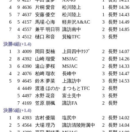
4
9
4636
片桐 愛音
松川陸上
1
長野
14.36
5
7
4637
安藤 優空
松川陸上
1
長野
14.43
6
5
4157
馬場 心海
軽井沢A&AC
3
長野
14.49
7
4
4557
兼平 明日羽
諏訪南中
2
長野
14.85
3
4512
樋口 和音
箕輪TFC
3
長野
決勝4組(+1.4)
1
3
4009
岡田 梨楠
上田四中ｸﾗﾌﾞ
2
長野
14.07
2
8
4392
山崎 瑠愛
MSJAC
2
長野
14.26
3
6
4390
遠山 夢桜
MSJAC
2
長野
14.33
4
2
4076
柏﨑 瑠衣
長峰中
3
長野
14.47
5
9
4645
鈴木 夢菜
上諏訪中
3
長野
14.53
4
4449
渡邉 ほのか
まつもとTFC
2
長野
5
4497
水野 花音
富士見中
3
長野
7
4169
笠原 朋楓
諏訪FA
2
長野
決勝5組(+1.4)
1
8
4393
吉村 優陽
塩尻中
2
長野
14.02
2
5
4564
大場 理乃
諏訪清陵附属中
2
長野
14.04