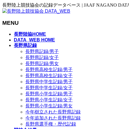
長野陸上競技協会の記録データベース | JAAF NAGANO DAT
MENU
メ
長野陸協HOME
ニ
DATA_WEB HOME
長野県記録
ュ
長野県記録/男子
ー
長野県記録/女子
を
長野県記録/男女
飛
長野県高校生記録/男子
ば
長野県高校生記録/女子
す
長野県中学生記録/男子
長野県中学生記録/女子
長野県小学生記録/男子
長野県小学生記録/女子
長野県小学生記録/男女
今年樹立された長野県記録
今年追加された長野県記録
長野県選手権・歴代記録