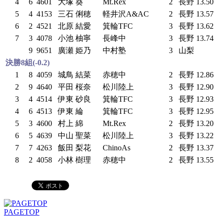
4
6
4601
大塚 葵
Mt.Rex
2
長野
13.50
5
4
4153
三石 俐穂
軽井沢A&AC
2
長野
13.57
6
2
4521
北原 結愛
箕輪TFC
3
長野
13.62
7
3
4078
小池 柚寧
長峰中
3
長野
13.74
9
9651
廣瀬 姫乃
中村塾
3
山梨
決勝8組(-0.2)
1
8
4059
城鳥 結菜
赤穂中
2
長野
12.86
2
9
4640
平田 桜奈
松川陸上
3
長野
12.90
3
4
4514
伊東 砂良
箕輪TFC
3
長野
12.93
4
6
4513
伊東 綸
箕輪TFC
3
長野
12.95
5
3
4600
村上 綿
Mt.Rex
2
長野
13.20
6
5
4639
中山 聖菜
松川陸上
3
長野
13.22
7
7
4263
飯田 梨花
ChinoAs
2
長野
13.37
8
2
4058
小林 樹理
赤穂中
2
長野
13.55
PAGETOP