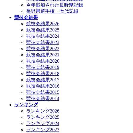
今年追加された長野県記録
長野県選手権・歴代記録
競技会結果
競技会結果2026
競技会結果2025
競技会結果2024
競技会結果2023
競技会結果2022
競技会結果2021
競技会結果2020
競技会結果2019
競技会結果2018
競技会結果2017
競技会結果2016
競技会結果2015
競技会結果2014
ランキング
ランキング2026
ランキング2025
ランキング2024
ランキング2023