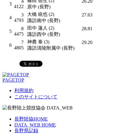
篠田 琥生 (2)
4
26.20
3
4122
原中 (長野)
大橋 統也 (2)
3
27.63
4
4793
諏訪南中 (長野)
田中 蓮人 (2)
8
28.81
5
4475
諏訪西中 (長野)
神農 泰 (3)
7
29.20
6
4805
諏訪清陵附属中 (長野)
PAGETOP
利用規約
このサイトについて
長野陸協HOME
DATA_WEB HOME
長野県記録