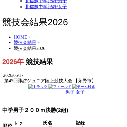
北信越中学記録/男子
北信越中学記録/女子
競技会結果2026
HOME
»
競技会結果
»
競技会結果2026
2026年
競技結果
2026/05/17
第45回諏訪ジュニア陸上競技大会 【茅野市】
男子
女子
男女
中学男子２００ｍ決勝(2組)
氏名
記録
ﾚｰﾝ
順位