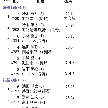
Bib
所属
備考
決勝1組(+1.3)
鈴木 颯斗 (3)
22.14
3
1
大会新
4789
諏訪南中 (長野)
鈴木 湊太 (2)
7
24.94
2
4808
諏訪清陵附属中 (長野)
小林 慶彦 (1)
6
25.12
3
4334
ChinoAs (長野)
黒田 諒弥 (3)
4
26.04
4
4283
岡谷東部中 (長野)
中澤 響 (3)
5
ＤＮＳ
4791
諏訪南中 (長野)
岩下 琉心 (1)
8
ＤＮＳ
4329
ChinoAs (長野)
決勝2組(+0.7)
池田 奨太 (3)
6
25.26
1
4193
茅野北部中 (長野)
野村 知宏 (3)
5
25.34
2
4713
富士見中 (長野)