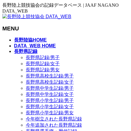
長野陸上競技協会の記録データベース | JAAF NAGANO
DATA_WEB
MENU
メ
長野陸協HOME
ニ
DATA_WEB HOME
長野県記録
ュ
長野県記録/男子
ー
長野県記録/女子
を
長野県記録/男女
飛
長野県高校生記録/男子
ば
長野県高校生記録/女子
す
長野県中学生記録/男子
長野県中学生記録/女子
長野県小学生記録/男子
長野県小学生記録/女子
長野県小学生記録/男女
今年樹立された長野県記録
今年追加された長野県記録