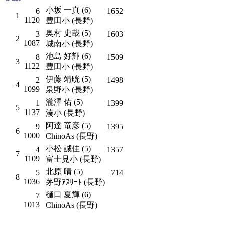
小坂 一真 (6)
6
1652
1
1120
豊田小 (長野)
奥村 史哉 (5)
3
1603
2
1087
城南小 (長野)
池島 好輝 (6)
8
1509
3
1122
豊田小 (長野)
伊藤 靖晄 (5)
2
1498
4
1099
泉野小 (長野)
瀧澤 佑 (5)
1
1399
5
1137
湊小 (長野)
阿達 竜彦 (5)
9
1395
6
1000
ChinoAs (長野)
小松 誠佳 (5)
4
1357
7
1109
富士見小 (長野)
北原 晴 (5)
5
714
8
1036
茅野ｱｽﾘｰﾄ (長野)
樋口 夏輝 (6)
7
1013
ChinoAs (長野)