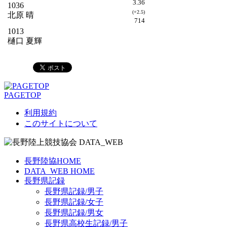
3.36
1036
(+2.5)
北原 晴
714
1013
樋口 夏輝
PAGETOP
利用規約
このサイトについて
長野陸協HOME
DATA_WEB HOME
長野県記録
長野県記録/男子
長野県記録/女子
長野県記録/男女
長野県高校生記録/男子