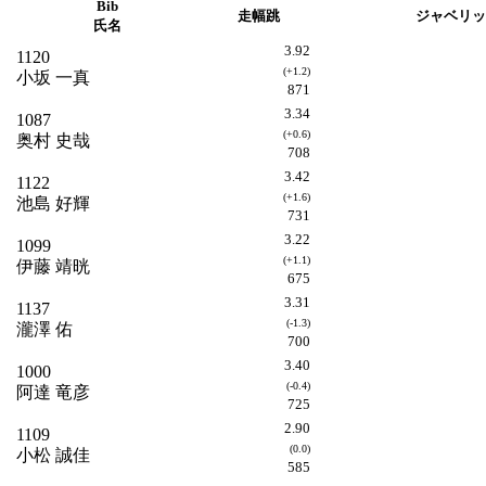
Bib
走幅跳
ジャベリッ
氏名
3.92
1120
(+1.2)
小坂 一真
871
3.34
1087
(+0.6)
奥村 史哉
708
3.42
1122
(+1.6)
池島 好輝
731
3.22
1099
(+1.1)
伊藤 靖晄
675
3.31
1137
(-1.3)
瀧澤 佑
700
3.40
1000
(-0.4)
阿達 竜彦
725
2.90
1109
(0.0)
小松 誠佳
585