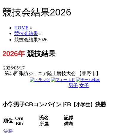
競技会結果2026
HOME
»
競技会結果
»
競技会結果2026
2026年
競技結果
2026/05/17
第45回諏訪ジュニア陸上競技大会 【茅野市】
男子
女子
男女
小学男子CBコンバインドB
決勝
【小学生】
氏名
記録
Ord
順位
Bib
所属
備考
決勝