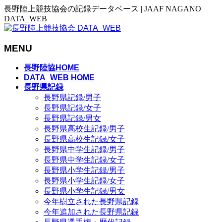
長野陸上競技協会の記録データベース | JAAF NAGANO
DATA_WEB
MENU
メ
長野陸協HOME
ニ
DATA_WEB HOME
長野県記録
ュ
長野県記録/男子
ー
長野県記録/女子
を
長野県記録/男女
飛
長野県高校生記録/男子
ば
長野県高校生記録/女子
す
長野県中学生記録/男子
長野県中学生記録/女子
長野県小学生記録/男子
長野県小学生記録/女子
長野県小学生記録/男女
今年樹立された長野県記録
今年追加された長野県記録