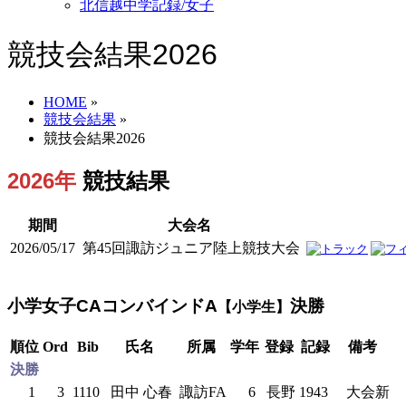
北信越中学記録/女子
競技会結果2026
HOME
»
競技会結果
»
競技会結果2026
2026年
競技結果
期間
大会名
2026/05/17
第45回諏訪ジュニア陸上競技大会
小学女子CAコンバインドA
決勝
【小学生】
順位
Ord
Bib
氏名
所属
学年
登録
記録
備考
決勝
1
3
1110
田中 心春
諏訪FA
6
長野
1943
大会新