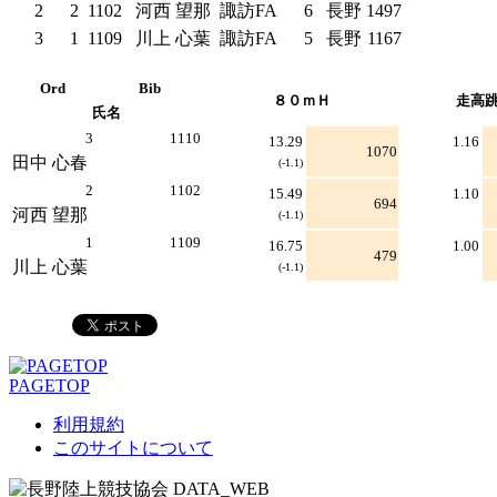
2
2
1102
河西 望那
諏訪FA
6
長野
1497
3
1
1109
川上 心葉
諏訪FA
5
長野
1167
Ord
Bib
８０ｍＨ
走高
氏名
3
1110
13.29
1.16
1070
田中 心春
(-1.1)
2
1102
15.49
1.10
694
河西 望那
(-1.1)
1
1109
16.75
1.00
479
川上 心葉
(-1.1)
PAGETOP
利用規約
このサイトについて