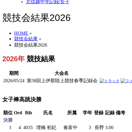
北信越中学記録/女子
競技会結果2026
HOME
»
競技会結果
»
競技会結果2026
2026年
競技結果
期間
大会名
2026/05/24
第58回上伊那陸上競技春季記録会
女子棒高跳決勝
順位
Ord
Bib
氏名
所属
学年
登録
記録
備考
決勝
1
4
4035
埋橋 初妃
春富中
3
長野
3.00