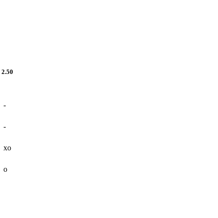
2.50
-
-
xo
o