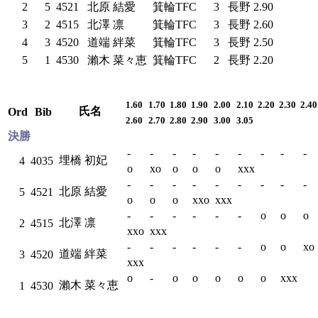
2
5
4521
北原 結愛
箕輪TFC
3
長野
2.90
3
2
4515
北澤 凛
箕輪TFC
3
長野
2.60
4
3
4520
道端 絆菜
箕輪TFC
3
長野
2.50
5
1
4530
瀨木 菜々恵
箕輪TFC
2
長野
2.20
1.60
1.70
1.80
1.90
2.00
2.10
2.20
2.30
2.40
氏名
Ord
Bib
2.60
2.70
2.80
2.90
3.00
3.05
決勝
-
-
-
-
-
-
-
-
-
埋橋 初妃
4
4035
o
xo
o
o
o
xxx
-
-
-
-
-
-
-
-
-
北原 結愛
5
4521
o
o
o
xxo
xxx
-
-
-
-
-
-
o
o
o
北澤 凛
2
4515
xxo
xxx
-
-
-
-
-
-
o
o
xo
道端 絆菜
3
4520
xxx
o
-
o
o
o
o
o
xxx
瀨木 菜々恵
1
4530