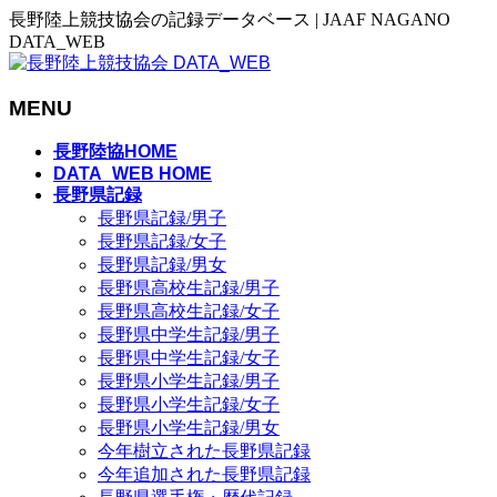
長野陸上競技協会の記録データベース | JAAF NAGANO
DATA_WEB
MENU
メ
長野陸協HOME
ニ
DATA_WEB HOME
長野県記録
ュ
長野県記録/男子
ー
長野県記録/女子
を
長野県記録/男女
飛
長野県高校生記録/男子
ば
長野県高校生記録/女子
す
長野県中学生記録/男子
長野県中学生記録/女子
長野県小学生記録/男子
長野県小学生記録/女子
長野県小学生記録/男女
今年樹立された長野県記録
今年追加された長野県記録