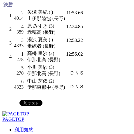
決勝
矢澤 美紀 ( )
2
11:53.66
1
4014
上伊那陸協 (長野)
原 みずき (3)
4
12:24.85
2
359
赤穂高 (長野)
湯沢 夏美 ( )
3
12:53.22
3
4333
走練者 (長野)
高橋 里沙 (2)
1
12:56.02
4
278
伊那北高 (長野)
小川 美紗 (3)
5
ＤＮＳ
270
伊那北高 (長野)
中山 芽依 (2)
6
ＤＮＳ
4323
伊那東部中 (長野)
PAGETOP
利用規約