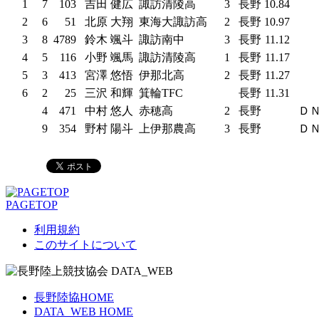
1
7
103
吉田 健広
諏訪清陵高
3
長野
10.84
2
6
51
北原 大翔
東海大諏訪高
2
長野
10.97
3
8
4789
鈴木 颯斗
諏訪南中
3
長野
11.12
4
5
116
小野 颯馬
諏訪清陵高
1
長野
11.17
5
3
413
宮澤 悠悟
伊那北高
2
長野
11.27
6
2
25
三沢 和輝
箕輪TFC
長野
11.31
4
471
中村 悠人
赤穂高
2
長野
Ｄ
9
354
野村 陽斗
上伊那農高
3
長野
Ｄ
PAGETOP
利用規約
このサイトについて
長野陸協HOME
DATA_WEB HOME