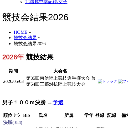
北信越中学記録/女子
競技会結果2026
HOME
»
競技会結果
»
競技会結果2026
2026年
競技結果
期間
大会名
第35回南信陸上競技選手権大会 兼
2026/05/03
第54回三郡対抗陸上競技大会
男子１００ｍ決勝 →
予選
順位
ﾚｰﾝ
Bib
氏名
所属
学年
登録
記録
備
決勝(-0.4)