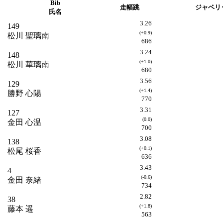
Bib
走幅跳
ジャベリ
氏名
3.26
149
(+0.9)
松川 聖璃南
686
3.24
148
(+1.0)
松川 華璃南
680
3.56
129
(+1.4)
勝野 心陽
770
3.31
127
(0.0)
金田 心温
700
3.08
138
(+0.1)
松尾 桜香
636
3.43
4
(-0.6)
金田 奈緒
734
2.82
38
(+1.8)
藤本 遥
563