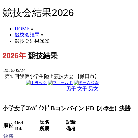
競技会結果2026
HOME
»
競技会結果
»
競技会結果2026
2026年
競技結果
2026/05/24
第43回飯伊小学生陸上競技大会 【飯田市】
男子
女子
男女
小学女子ｺﾝﾊﾞｲﾝﾄﾞBコンバインドB
決勝
【小学生】
氏名
記録
Ord
順位
Bib
所属
備考
決勝