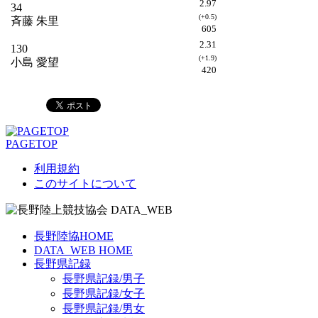
2.97
34
(+0.5)
斉藤 朱里
605
2.31
130
(+1.9)
小島 愛望
420
PAGETOP
利用規約
このサイトについて
長野陸協HOME
DATA_WEB HOME
長野県記録
長野県記録/男子
長野県記録/女子
長野県記録/男女