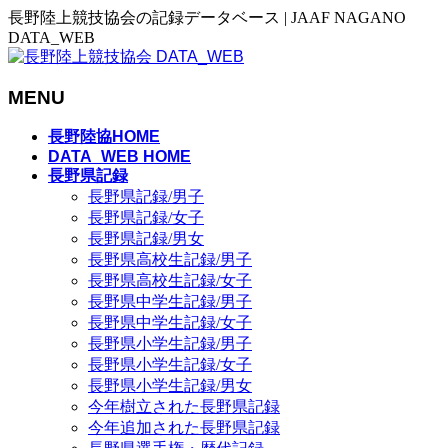
長野陸上競技協会の記録データベース | JAAF NAGANO
DATA_WEB
MENU
メ
長野陸協HOME
ニ
DATA_WEB HOME
長野県記録
ュ
長野県記録/男子
ー
長野県記録/女子
を
長野県記録/男女
飛
長野県高校生記録/男子
ば
長野県高校生記録/女子
す
長野県中学生記録/男子
長野県中学生記録/女子
長野県小学生記録/男子
長野県小学生記録/女子
長野県小学生記録/男女
今年樹立された長野県記録
今年追加された長野県記録