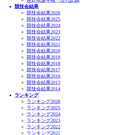
長野県選手権・歴代記録
競技会結果
競技会結果2026
競技会結果2025
競技会結果2024
競技会結果2023
競技会結果2022
競技会結果2021
競技会結果2020
競技会結果2019
競技会結果2018
競技会結果2017
競技会結果2016
競技会結果2015
競技会結果2014
ランキング
ランキング2026
ランキング2025
ランキング2024
ランキング2023
ランキング2022
ランキング2021