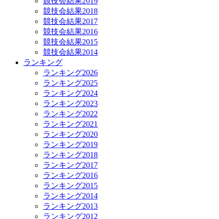
競技会結果2019
競技会結果2018
競技会結果2017
競技会結果2016
競技会結果2015
競技会結果2014
ランキング
ランキング2026
ランキング2025
ランキング2024
ランキング2023
ランキング2022
ランキング2021
ランキング2020
ランキング2019
ランキング2018
ランキング2017
ランキング2016
ランキング2015
ランキング2014
ランキング2013
ランキング2012