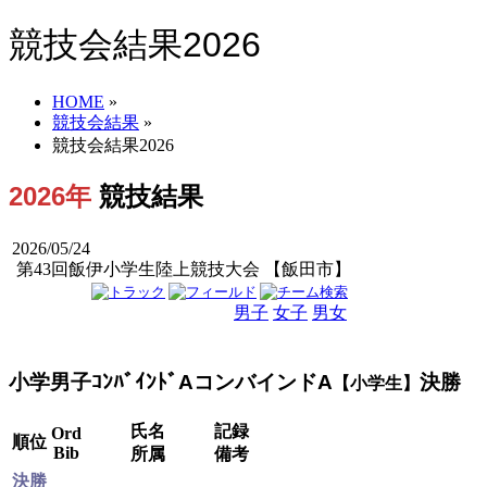
競技会結果2026
HOME
»
競技会結果
»
競技会結果2026
2026年
競技結果
2026/05/24
第43回飯伊小学生陸上競技大会 【飯田市】
男子
女子
男女
小学男子ｺﾝﾊﾞｲﾝﾄﾞAコンバインドA
決勝
【小学生】
氏名
記録
Ord
順位
Bib
所属
備考
決勝