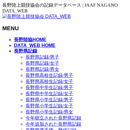
長野陸上競技協会の記録データベース | JAAF NAGANO
DATA_WEB
MENU
メ
長野陸協HOME
ニ
DATA_WEB HOME
長野県記録
ュ
長野県記録/男子
ー
長野県記録/女子
を
長野県記録/男女
飛
長野県高校生記録/男子
ば
長野県高校生記録/女子
す
長野県中学生記録/男子
長野県中学生記録/女子
長野県小学生記録/男子
長野県小学生記録/女子
長野県小学生記録/男女
今年樹立された長野県記録
今年追加された長野県記録