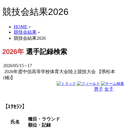
競技会結果2026
HOME
»
競技会結果
»
競技会結果2026
2026年
選手記録検索
2026/05/15∼17
2026年度中信高等学校体育大会陸上競技大会 【県松本
(補)】
男子
女子
男女
【ｴｸｾﾗﾝ】
種目・ラウンド
氏名
順位・記録