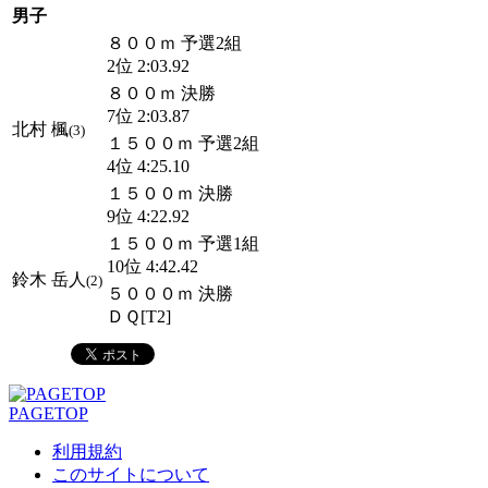
男子
８００ｍ 予選2組
2位 2:03.92
８００ｍ 決勝
7位 2:03.87
北村 楓
(3)
１５００ｍ 予選2組
4位 4:25.10
１５００ｍ 決勝
9位 4:22.92
１５００ｍ 予選1組
10位 4:42.42
鈴木 岳人
(2)
５０００ｍ 決勝
ＤＱ[T2]
PAGETOP
利用規約
このサイトについて