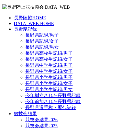
長野陸協HOME
DATA_WEB HOME
長野県記録
長野県記録/男子
長野県記録/女子
長野県記録/男女
長野県高校生記録/男子
長野県高校生記録/女子
長野県中学生記録/男子
長野県中学生記録/女子
長野県小学生記録/男子
長野県小学生記録/女子
長野県小学生記録/男女
今年樹立された長野県記録
今年追加された長野県記録
長野県選手権・歴代記録
競技会結果
競技会結果2026
競技会結果2025