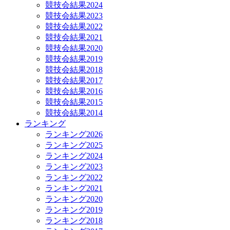
競技会結果2024
競技会結果2023
競技会結果2022
競技会結果2021
競技会結果2020
競技会結果2019
競技会結果2018
競技会結果2017
競技会結果2016
競技会結果2015
競技会結果2014
ランキング
ランキング2026
ランキング2025
ランキング2024
ランキング2023
ランキング2022
ランキング2021
ランキング2020
ランキング2019
ランキング2018