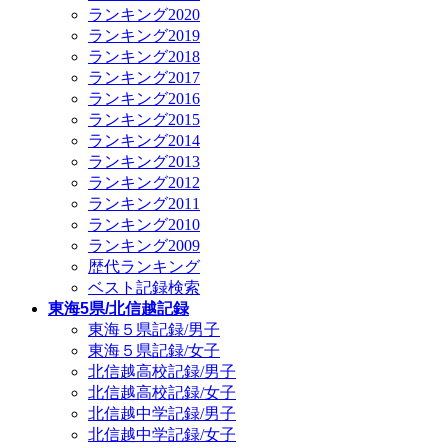
ランキング2020
ランキング2019
ランキング2018
ランキング2017
ランキング2016
ランキング2015
ランキング2014
ランキング2013
ランキング2012
ランキング2011
ランキング2010
ランキング2009
歴代ランキング
ベスト記録検索
東海5県/北信越記録
東海５県記録/男子
東海５県記録/女子
北信越高校記録/男子
北信越高校記録/女子
北信越中学記録/男子
北信越中学記録/女子