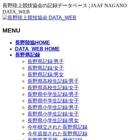
長野陸上競技協会の記録データベース | JAAF NAGANO
DATA_WEB
MENU
メ
長野陸協HOME
ニ
DATA_WEB HOME
長野県記録
ュ
長野県記録/男子
ー
長野県記録/女子
を
長野県記録/男女
飛
長野県高校生記録/男子
ば
長野県高校生記録/女子
す
長野県中学生記録/男子
長野県中学生記録/女子
長野県小学生記録/男子
長野県小学生記録/女子
長野県小学生記録/男女
今年樹立された長野県記録
今年追加された長野県記録