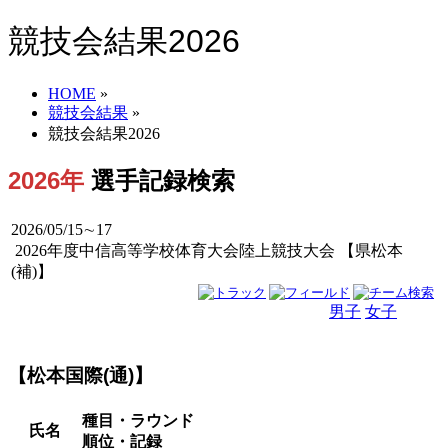
競技会結果2026
HOME
»
競技会結果
»
競技会結果2026
2026年
選手記録検索
2026/05/15∼17
2026年度中信高等学校体育大会陸上競技大会 【県松本
(補)】
男子
女子
男女
【松本国際(通)】
種目・ラウンド
氏名
順位・記録