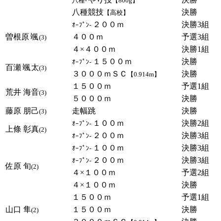
八種-
【800g】
八種競技
決勝
【高校】
２００ｍ
決勝3組
ｵｰﾌﾟﾝ-
曽根原 颯
４００ｍ
予選3組
(3)
４×４００ｍ
決勝1組
１５００ｍ
決勝
ｵｰﾌﾟﾝ-
百瀬 颯太
(3)
３０００ｍＳＣ
決勝
【0.914m】
１５００ｍ
予選1組
荒井 海音
(3)
５０００ｍ
決勝
藤原 朋己
走幅跳
決勝
(3)
１００ｍ
決勝2組
ｵｰﾌﾟﾝ-
上條 彰真
(2)
２００ｍ
決勝3組
ｵｰﾌﾟﾝ-
１００ｍ
決勝3組
ｵｰﾌﾟﾝ-
２００ｍ
決勝3組
ｵｰﾌﾟﾝ-
佐原 旬
(2)
４×１００ｍ
予選2組
４×１００ｍ
決勝
１５００ｍ
予選1組
山口 隼
１５００ｍ
決勝
(2)