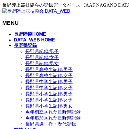
長野陸上競技協会の記録データベース | JAAF NAGANO DAT
MENU
メ
長野陸協HOME
ニ
DATA_WEB HOME
長野県記録
ュ
長野県記録/男子
ー
長野県記録/女子
を
長野県記録/男女
飛
長野県高校生記録/男子
ば
長野県高校生記録/女子
す
長野県中学生記録/男子
長野県中学生記録/女子
長野県小学生記録/男子
長野県小学生記録/女子
長野県小学生記録/男女
今年樹立された長野県記録
今年追加された長野県記録
長野県選手権・歴代記録