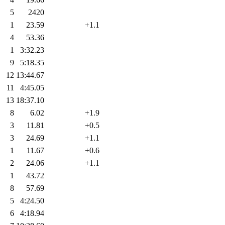
5
2420
1
23.59
+1.1
4
53.36
1
3:32.23
9
5:18.35
12
13:44.67
11
4:45.05
13
18:37.10
8
6.02
+1.9
3
11.81
+0.5
3
24.69
+1.1
1
11.67
+0.6
2
24.06
+1.1
1
43.72
8
57.69
5
4:24.50
6
4:18.94