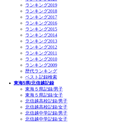
ランキング2019
ランキング2018
ランキング2017
ランキング2016
ランキング2015
ランキング2014
ランキング2013
ランキング2012
ランキング2011
ランキング2010
ランキング2009
歴代ランキング
ベスト記録検索
東海5県/北信越記録
東海５県記録/男子
東海５県記録/女子
北信越高校記録/男子
北信越高校記録/女子
北信越中学記録/男子
北信越中学記録/女子