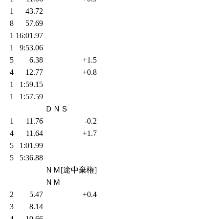
1
43.72
8
57.69
1
16:01.97
1
9:53.06
5
6.38
+1.5
4
12.77
+0.8
1
1:59.15
1
1:57.59
ＤＮＳ
1
11.76
-0.2
4
11.64
+1.7
5
1:01.99
5
5:36.88
ＮＭ[途中棄権]
ＮＭ
2
5.47
+0.4
3
8.14
4
19.66