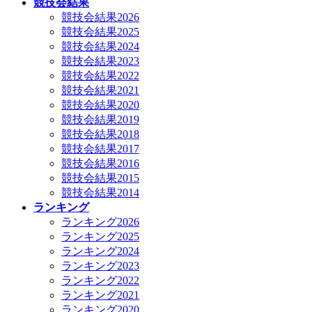
競技会結果
競技会結果2026
競技会結果2025
競技会結果2024
競技会結果2023
競技会結果2022
競技会結果2021
競技会結果2020
競技会結果2019
競技会結果2018
競技会結果2017
競技会結果2016
競技会結果2015
競技会結果2014
ランキング
ランキング2026
ランキング2025
ランキング2024
ランキング2023
ランキング2022
ランキング2021
ランキング2020