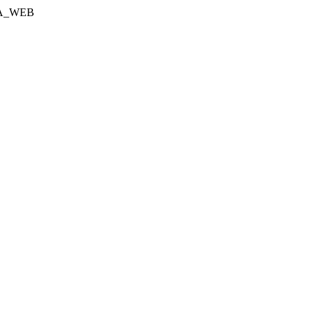
A_WEB