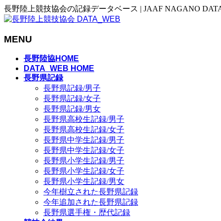
長野陸上競技協会の記録データベース | JAAF NAGANO DAT
MENU
メ
長野陸協HOME
ニ
DATA_WEB HOME
長野県記録
ュ
長野県記録/男子
ー
長野県記録/女子
を
長野県記録/男女
飛
長野県高校生記録/男子
ば
長野県高校生記録/女子
す
長野県中学生記録/男子
長野県中学生記録/女子
長野県小学生記録/男子
長野県小学生記録/女子
長野県小学生記録/男女
今年樹立された長野県記録
今年追加された長野県記録
長野県選手権・歴代記録