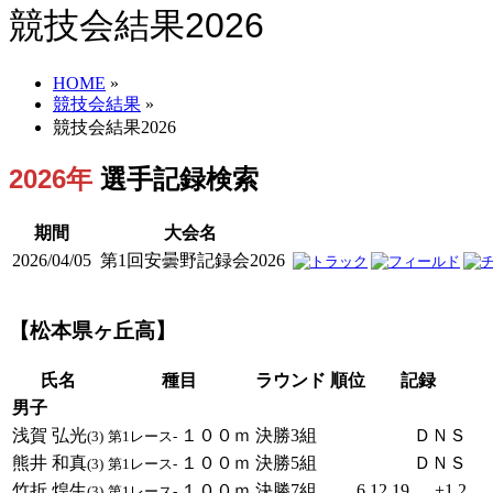
競技会結果2026
HOME
»
競技会結果
»
競技会結果2026
2026年
選手記録検索
期間
大会名
2026/04/05
第1回安曇野記録会2026
【松本県ヶ丘高】
氏名
種目
ラウンド
順位
記録
男子
浅賀 弘光
１００ｍ
決勝3組
ＤＮＳ
(3)
第1レース-
熊井 和真
１００ｍ
決勝5組
ＤＮＳ
(3)
第1レース-
竹折 煌生
１００ｍ
決勝7組
6
12.19
+1.2
(3)
第1レース-