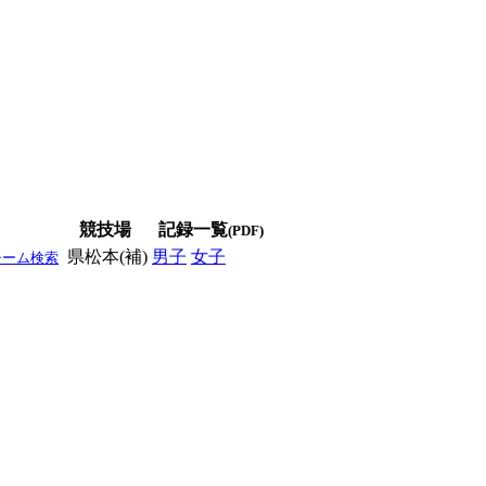
競技場
記録一覧
(PDF)
県松本(補)
男子
女子
男女