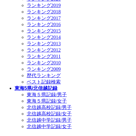
ランキング2019
ランキング2018
ランキング2017
ランキング2016
ランキング2015
ランキング2014
ランキング2013
ランキング2012
ランキング2011
ランキング2010
ランキング2009
歴代ランキング
ベスト記録検索
東海5県/北信越記録
東海５県記録/男子
東海５県記録/女子
北信越高校記録/男子
北信越高校記録/女子
北信越中学記録/男子
北信越中学記録/女子