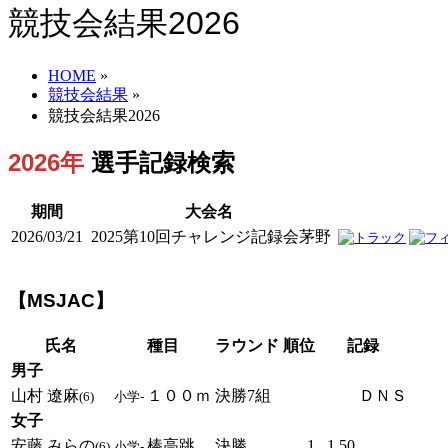
競技会結果2026
HOME
»
競技会結果
»
競技会結果2026
2026年
選手記録検索
期間
大会名
2026/03/21
2025第10回チャレンジ記録会茅野
【MSJAC】
氏名
種目
ラウンド
順位
記録
男子
山村 遼麻
１００ｍ
決勝7組
ＤＮＳ
(6)
小学-
女子
安藤 みらの
棒高跳
決勝
1
1.50
(6)
小学-