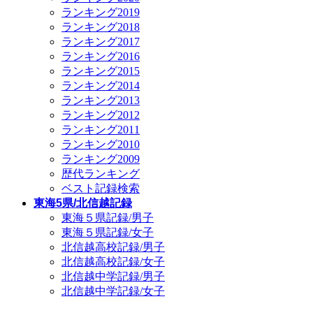
ランキング2019
ランキング2018
ランキング2017
ランキング2016
ランキング2015
ランキング2014
ランキング2013
ランキング2012
ランキング2011
ランキング2010
ランキング2009
歴代ランキング
ベスト記録検索
東海5県/北信越記録
東海５県記録/男子
東海５県記録/女子
北信越高校記録/男子
北信越高校記録/女子
北信越中学記録/男子
北信越中学記録/女子