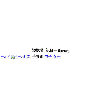
競技場
記録一覧
(PDF)
茅野市
男子
女子
男女