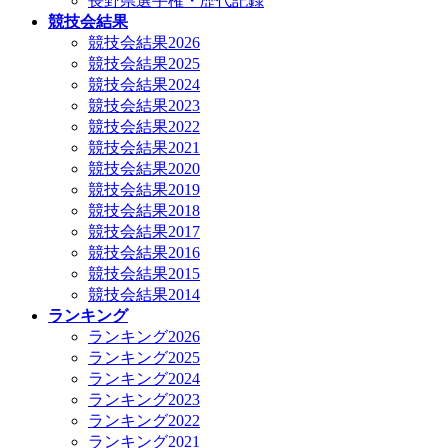
長野県選手権・歴代記録
競技会結果
競技会結果2026
競技会結果2025
競技会結果2024
競技会結果2023
競技会結果2022
競技会結果2021
競技会結果2020
競技会結果2019
競技会結果2018
競技会結果2017
競技会結果2016
競技会結果2015
競技会結果2014
ランキング
ランキング2026
ランキング2025
ランキング2024
ランキング2023
ランキング2022
ランキング2021