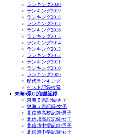
ランキング2020
ランキング2019
ランキング2018
ランキング2017
ランキング2016
ランキング2015
ランキング2014
ランキング2013
ランキング2012
ランキング2011
ランキング2010
ランキング2009
歴代ランキング
ベスト記録検索
東海5県/北信越記録
東海５県記録/男子
東海５県記録/女子
北信越高校記録/男子
北信越高校記録/女子
北信越中学記録/男子
北信越中学記録/女子