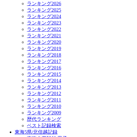
ランキング2026
ランキング2025
ランキング2024
ランキング2023
ランキング2022
ランキング2021
ランキング2020
ランキング2019
ランキング2018
ランキング2017
ランキング2016
ランキング2015
ランキング2014
ランキング2013
ランキング2012
ランキング2011
ランキング2010
ランキング2009
歴代ランキング
ベスト記録検索
東海5県/北信越記録