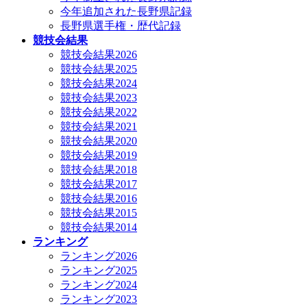
今年追加された長野県記録
長野県選手権・歴代記録
競技会結果
競技会結果2026
競技会結果2025
競技会結果2024
競技会結果2023
競技会結果2022
競技会結果2021
競技会結果2020
競技会結果2019
競技会結果2018
競技会結果2017
競技会結果2016
競技会結果2015
競技会結果2014
ランキング
ランキング2026
ランキング2025
ランキング2024
ランキング2023