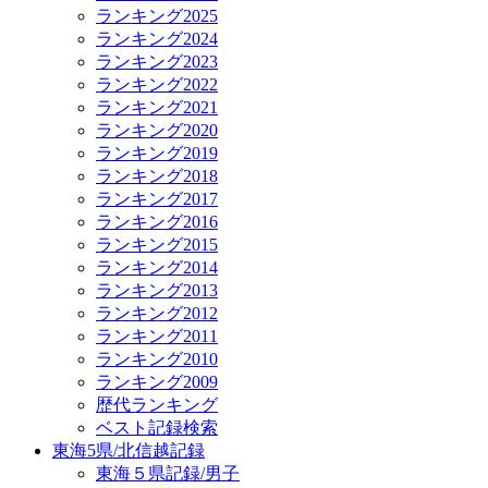
ランキング2025
ランキング2024
ランキング2023
ランキング2022
ランキング2021
ランキング2020
ランキング2019
ランキング2018
ランキング2017
ランキング2016
ランキング2015
ランキング2014
ランキング2013
ランキング2012
ランキング2011
ランキング2010
ランキング2009
歴代ランキング
ベスト記録検索
東海5県/北信越記録
東海５県記録/男子