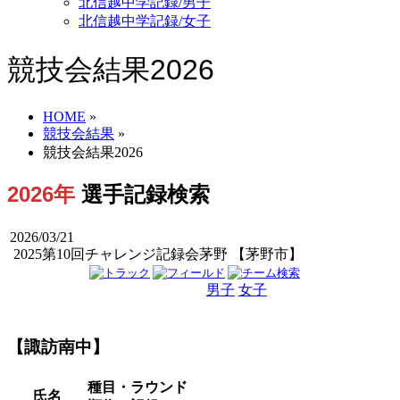
北信越中学記録/男子
北信越中学記録/女子
競技会結果2026
HOME
»
競技会結果
»
競技会結果2026
2026年
選手記録検索
2026/03/21
2025第10回チャレンジ記録会茅野 【茅野市】
男子
女子
男女
【諏訪南中】
種目・ラウンド
氏名