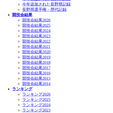
今年追加された長野県記録
長野県選手権・歴代記録
競技会結果
競技会結果2026
競技会結果2025
競技会結果2024
競技会結果2023
競技会結果2022
競技会結果2021
競技会結果2020
競技会結果2019
競技会結果2018
競技会結果2017
競技会結果2016
競技会結果2015
競技会結果2014
ランキング
ランキング2026
ランキング2025
ランキング2024
ランキング2023