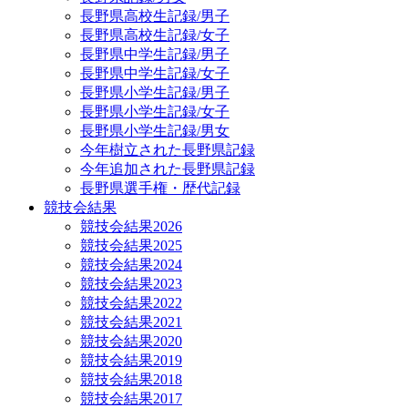
長野県高校生記録/男子
長野県高校生記録/女子
長野県中学生記録/男子
長野県中学生記録/女子
長野県小学生記録/男子
長野県小学生記録/女子
長野県小学生記録/男女
今年樹立された長野県記録
今年追加された長野県記録
長野県選手権・歴代記録
競技会結果
競技会結果2026
競技会結果2025
競技会結果2024
競技会結果2023
競技会結果2022
競技会結果2021
競技会結果2020
競技会結果2019
競技会結果2018
競技会結果2017