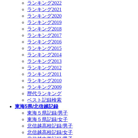
ランキング2022
ランキング2021
ランキング2020
ランキング2019
ランキング2018
ランキング2017
ランキング2016
ランキング2015
ランキング2014
ランキング2013
ランキング2012
ランキング2011
ランキング2010
ランキング2009
歴代ランキング
ベスト記録検索
東海5県/北信越記録
東海５県記録/男子
東海５県記録/女子
北信越高校記録/男子
北信越高校記録/女子