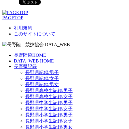
PAGETOP
利用規約
このサイトについて
長野陸協HOME
DATA_WEB HOME
長野県記録
長野県記録/男子
長野県記録/女子
長野県記録/男女
長野県高校生記録/男子
長野県高校生記録/女子
長野県中学生記録/男子
長野県中学生記録/女子
長野県小学生記録/男子
長野県小学生記録/女子
長野県小学生記録/男女