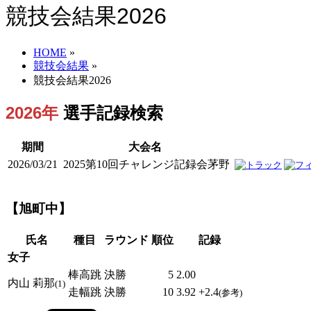
競技会結果2026
HOME
»
競技会結果
»
競技会結果2026
2026年
選手記録検索
期間
大会名
2026/03/21
2025第10回チャレンジ記録会茅野
【旭町中】
氏名
種目
ラウンド
順位
記録
女子
棒高跳
決勝
5
2.00
内山 莉那
(1)
走幅跳
決勝
10
3.92
+2.4
(参考)