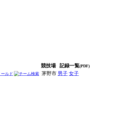
競技場
記録一覧
(PDF)
茅野市
男子
女子
男女