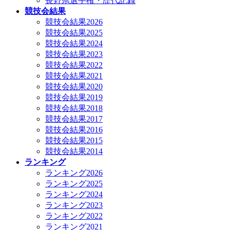
長野県選手権・歴代記録
競技会結果
競技会結果2026
競技会結果2025
競技会結果2024
競技会結果2023
競技会結果2022
競技会結果2021
競技会結果2020
競技会結果2019
競技会結果2018
競技会結果2017
競技会結果2016
競技会結果2015
競技会結果2014
ランキング
ランキング2026
ランキング2025
ランキング2024
ランキング2023
ランキング2022
ランキング2021