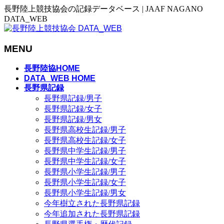
長野陸上競技協会の記録データベース | JAAF NAGANO
DATA_WEB
MENU
メ
長野陸協HOME
ニ
DATA_WEB HOME
長野県記録
ュ
長野県記録/男子
ー
長野県記録/女子
を
長野県記録/男女
飛
長野県高校生記録/男子
ば
長野県高校生記録/女子
す
長野県中学生記録/男子
長野県中学生記録/女子
長野県小学生記録/男子
長野県小学生記録/女子
長野県小学生記録/男女
今年樹立された長野県記録
今年追加された長野県記録