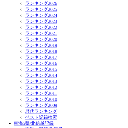
ランキング2026
ランキング2025
ランキング2024
ランキング2023
ランキング2022
ランキング2021
ランキング2020
ランキング2019
ランキング2018
ランキング2017
ランキング2016
ランキング2015
ランキング2014
ランキング2013
ランキング2012
ランキング2011
ランキング2010
ランキング2009
歴代ランキング
ベスト記録検索
東海5県/北信越記録