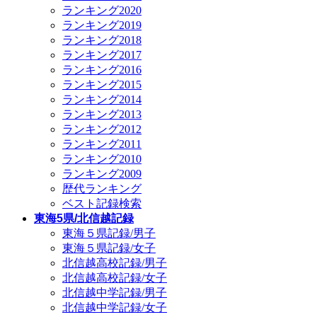
ランキング2020
ランキング2019
ランキング2018
ランキング2017
ランキング2016
ランキング2015
ランキング2014
ランキング2013
ランキング2012
ランキング2011
ランキング2010
ランキング2009
歴代ランキング
ベスト記録検索
東海5県/北信越記録
東海５県記録/男子
東海５県記録/女子
北信越高校記録/男子
北信越高校記録/女子
北信越中学記録/男子
北信越中学記録/女子