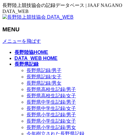
長野陸上競技協会の記録データベース | JAAF NAGANO
DATA_WEB
MENU
メニューを飛ばす
長野陸協HOME
DATA_WEB HOME
長野県記録
長野県記録/男子
長野県記録/女子
長野県記録/男女
長野県高校生記録/男子
長野県高校生記録/女子
長野県中学生記録/男子
長野県中学生記録/女子
長野県小学生記録/男子
長野県小学生記録/女子
長野県小学生記録/男女
今年樹立された長野県記録