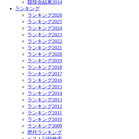
競技会結果2014
ランキング
ランキング2026
ランキング2025
ランキング2024
ランキング2023
ランキング2022
ランキング2021
ランキング2020
ランキング2019
ランキング2018
ランキング2017
ランキング2016
ランキング2015
ランキング2014
ランキング2013
ランキング2012
ランキング2011
ランキング2010
ランキング2009
歴代ランキング
ベスト記録検索