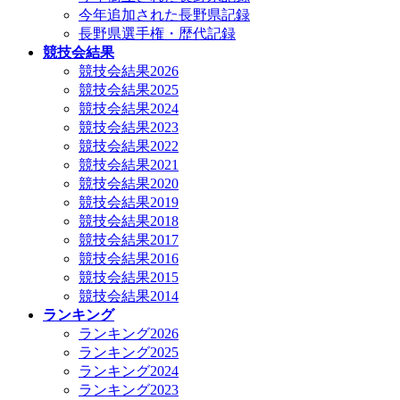
今年追加された長野県記録
長野県選手権・歴代記録
競技会結果
競技会結果2026
競技会結果2025
競技会結果2024
競技会結果2023
競技会結果2022
競技会結果2021
競技会結果2020
競技会結果2019
競技会結果2018
競技会結果2017
競技会結果2016
競技会結果2015
競技会結果2014
ランキング
ランキング2026
ランキング2025
ランキング2024
ランキング2023