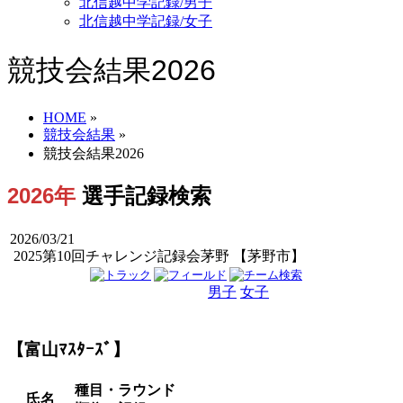
北信越中学記録/男子
北信越中学記録/女子
競技会結果2026
HOME
»
競技会結果
»
競技会結果2026
2026年
選手記録検索
2026/03/21
2025第10回チャレンジ記録会茅野 【茅野市】
男子
女子
男女
【富山ﾏｽﾀｰｽﾞ】
種目・ラウンド
氏名