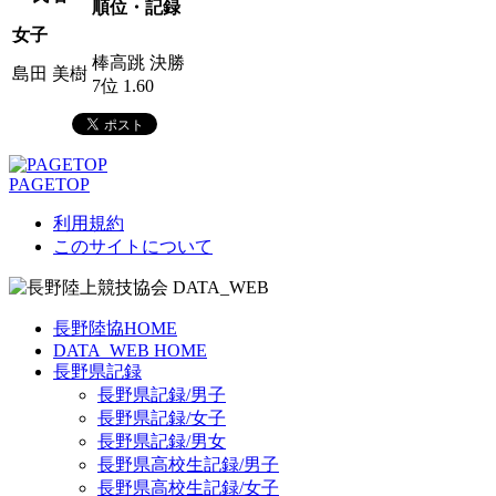
順位・記録
女子
棒高跳 決勝
島田 美樹
7位 1.60
PAGETOP
利用規約
このサイトについて
長野陸協HOME
DATA_WEB HOME
長野県記録
長野県記録/男子
長野県記録/女子
長野県記録/男女
長野県高校生記録/男子
長野県高校生記録/女子