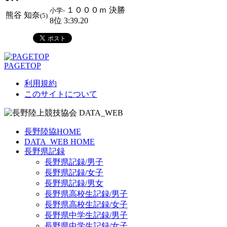
１０００ｍ 決勝
小学-
熊谷 知奈
(5)
8位 3:39.20
PAGETOP
利用規約
このサイトについて
長野陸協HOME
DATA_WEB HOME
長野県記録
長野県記録/男子
長野県記録/女子
長野県記録/男女
長野県高校生記録/男子
長野県高校生記録/女子
長野県中学生記録/男子
長野県中学生記録/女子