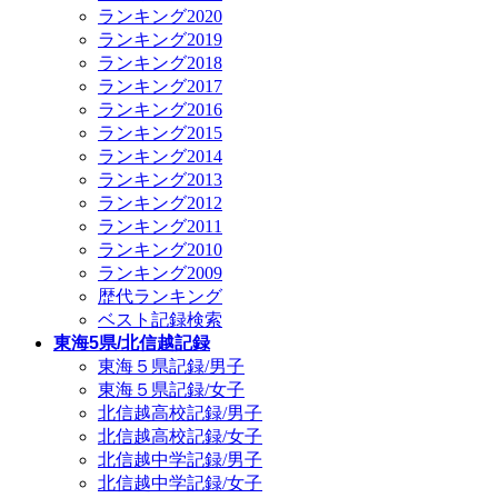
ランキング2020
ランキング2019
ランキング2018
ランキング2017
ランキング2016
ランキング2015
ランキング2014
ランキング2013
ランキング2012
ランキング2011
ランキング2010
ランキング2009
歴代ランキング
ベスト記録検索
東海5県/北信越記録
東海５県記録/男子
東海５県記録/女子
北信越高校記録/男子
北信越高校記録/女子
北信越中学記録/男子
北信越中学記録/女子