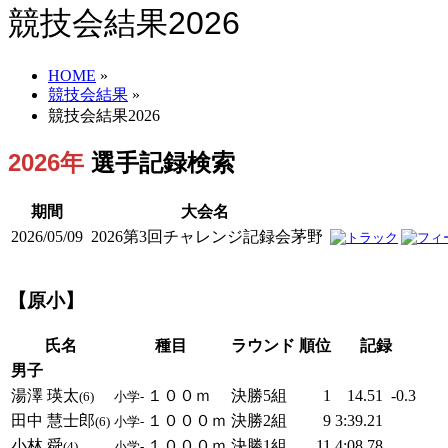
競技会結果2026
HOME
»
競技会結果
»
競技会結果2026
2026年
選手記録検索
期間
大会名
2026/05/09
2026第3回チャレンジ記録会茅野
【原小】
氏名
種目
ラウンド
順位
記録
男子
湯澤 瑛太
１００ｍ
決勝5組
1
14.51
-0.3
(6)
小学-
田中 慧士郎
１０００ｍ
決勝2組
9
3:39.21
(6)
小学-
小林 舜
１０００ｍ
決勝1組
11
4:08.78
(4)
小学-