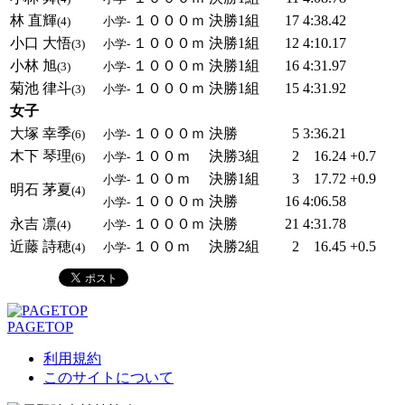
林 直輝
１０００ｍ
決勝1組
17
4:38.42
(4)
小学-
小口 大悟
１０００ｍ
決勝1組
12
4:10.17
(3)
小学-
小林 旭
１０００ｍ
決勝1組
16
4:31.97
(3)
小学-
菊池 律斗
１０００ｍ
決勝1組
15
4:31.92
(3)
小学-
女子
大塚 幸季
１０００ｍ
決勝
5
3:36.21
(6)
小学-
木下 琴理
１００ｍ
決勝3組
2
16.24
+0.7
(6)
小学-
１００ｍ
決勝1組
3
17.72
+0.9
小学-
明石 茅夏
(4)
１０００ｍ
決勝
16
4:06.58
小学-
永吉 凛
１０００ｍ
決勝
21
4:31.78
(4)
小学-
近藤 詩穂
１００ｍ
決勝2組
2
16.45
+0.5
(4)
小学-
PAGETOP
利用規約
このサイトについて