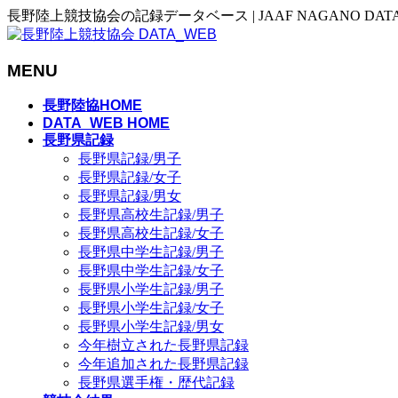
長野陸上競技協会の記録データベース | JAAF NAGANO DAT
MENU
メ
長野陸協HOME
ニ
DATA_WEB HOME
長野県記録
ュ
長野県記録/男子
ー
長野県記録/女子
を
長野県記録/男女
飛
長野県高校生記録/男子
ば
長野県高校生記録/女子
す
長野県中学生記録/男子
長野県中学生記録/女子
長野県小学生記録/男子
長野県小学生記録/女子
長野県小学生記録/男女
今年樹立された長野県記録
今年追加された長野県記録
長野県選手権・歴代記録