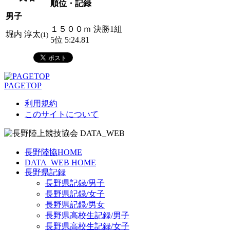
順位・記録
男子
１５００ｍ 決勝1組
堀内 淳太
(1)
5位 5:24.81
PAGETOP
利用規約
このサイトについて
長野陸協HOME
DATA_WEB HOME
長野県記録
長野県記録/男子
長野県記録/女子
長野県記録/男女
長野県高校生記録/男子
長野県高校生記録/女子