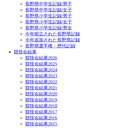
長野県中学生記録/男子
長野県中学生記録/女子
長野県小学生記録/男子
長野県小学生記録/女子
長野県小学生記録/男女
今年樹立された長野県記録
今年追加された長野県記録
長野県選手権・歴代記録
競技会結果
競技会結果2026
競技会結果2025
競技会結果2024
競技会結果2023
競技会結果2022
競技会結果2021
競技会結果2020
競技会結果2019
競技会結果2018
競技会結果2017
競技会結果2016
競技会結果2015