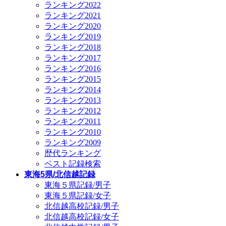
ランキング2022
ランキング2021
ランキング2020
ランキング2019
ランキング2018
ランキング2017
ランキング2016
ランキング2015
ランキング2014
ランキング2013
ランキング2012
ランキング2011
ランキング2010
ランキング2009
歴代ランキング
ベスト記録検索
東海5県/北信越記録
東海５県記録/男子
東海５県記録/女子
北信越高校記録/男子
北信越高校記録/女子