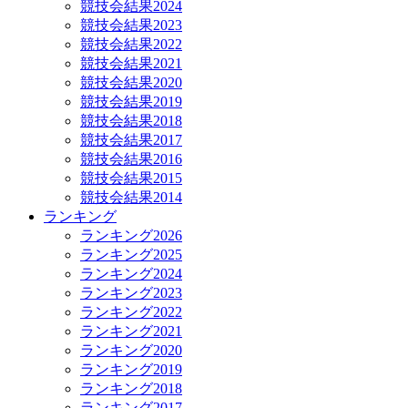
競技会結果2024
競技会結果2023
競技会結果2022
競技会結果2021
競技会結果2020
競技会結果2019
競技会結果2018
競技会結果2017
競技会結果2016
競技会結果2015
競技会結果2014
ランキング
ランキング2026
ランキング2025
ランキング2024
ランキング2023
ランキング2022
ランキング2021
ランキング2020
ランキング2019
ランキング2018
ランキング2017