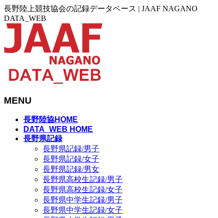
長野陸上競技協会の記録データベース | JAAF NAGANO
DATA_WEB
MENU
メ
長野陸協HOME
ニ
DATA_WEB HOME
長野県記録
ュ
長野県記録/男子
ー
長野県記録/女子
を
長野県記録/男女
飛
長野県高校生記録/男子
ば
長野県高校生記録/女子
す
長野県中学生記録/男子
長野県中学生記録/女子