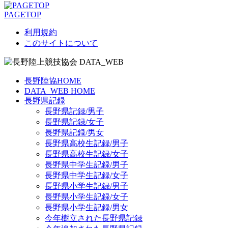
PAGETOP
利用規約
このサイトについて
長野陸協HOME
DATA_WEB HOME
長野県記録
長野県記録/男子
長野県記録/女子
長野県記録/男女
長野県高校生記録/男子
長野県高校生記録/女子
長野県中学生記録/男子
長野県中学生記録/女子
長野県小学生記録/男子
長野県小学生記録/女子
長野県小学生記録/男女
今年樹立された長野県記録