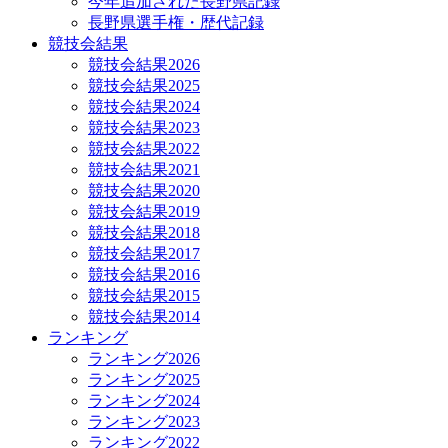
今年追加された長野県記録
長野県選手権・歴代記録
競技会結果
競技会結果2026
競技会結果2025
競技会結果2024
競技会結果2023
競技会結果2022
競技会結果2021
競技会結果2020
競技会結果2019
競技会結果2018
競技会結果2017
競技会結果2016
競技会結果2015
競技会結果2014
ランキング
ランキング2026
ランキング2025
ランキング2024
ランキング2023
ランキング2022