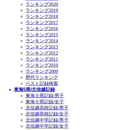
ランキング2020
ランキング2019
ランキング2018
ランキング2017
ランキング2016
ランキング2015
ランキング2014
ランキング2013
ランキング2012
ランキング2011
ランキング2010
ランキング2009
歴代ランキング
ベスト記録検索
東海5県/北信越記録
東海５県記録/男子
東海５県記録/女子
北信越高校記録/男子
北信越高校記録/女子
北信越中学記録/男子
北信越中学記録/女子