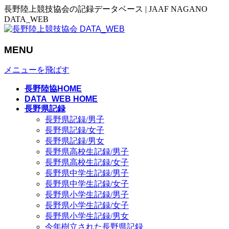
長野陸上競技協会の記録データベース | JAAF NAGANO
DATA_WEB
MENU
メニューを飛ばす
長野陸協HOME
DATA_WEB HOME
長野県記録
長野県記録/男子
長野県記録/女子
長野県記録/男女
長野県高校生記録/男子
長野県高校生記録/女子
長野県中学生記録/男子
長野県中学生記録/女子
長野県小学生記録/男子
長野県小学生記録/女子
長野県小学生記録/男女
今年樹立された長野県記録