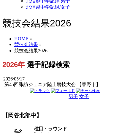
北信越中学記録/男子
北信越中学記録/女子
競技会結果2026
HOME
»
競技会結果
»
競技会結果2026
2026年
選手記録検索
2026/05/17
第45回諏訪ジュニア陸上競技大会 【茅野市】
男子
女子
男女
【岡谷北部中】
種目・ラウンド
氏名