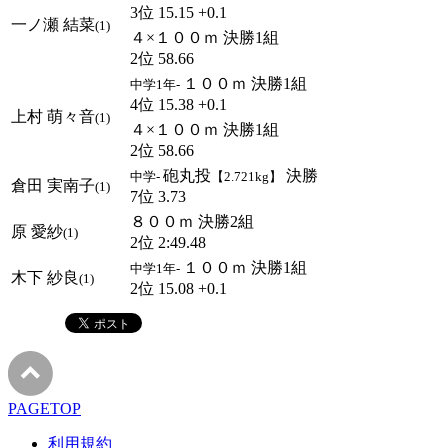
3位 15.15 +0.1
一ノ瀬 結菜
(1)
４×１００ｍ 決勝1組
2位 58.66
１００ｍ 決勝1組
中学1年-
4位 15.38 +0.1
上村 萌々音
(1)
４×１００ｍ 決勝1組
2位 58.66
砲丸投
決勝
中学-
【2.721kg】
倉田 実南子
(1)
7位 3.73
８００ｍ 決勝2組
原 愛紗
(1)
2位 2:49.48
１００ｍ 決勝1組
中学1年-
木下 紗良
(1)
2位 15.08 +0.1
PAGETOP
利用規約