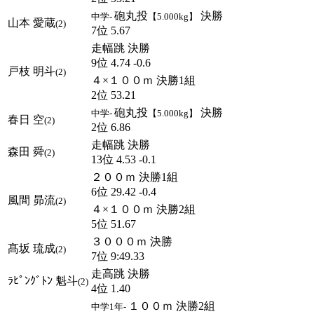
砲丸投
決勝
中学-
【5.000kg】
山本 愛蔵
(2)
7位 5.67
走幅跳 決勝
9位 4.74 -0.6
戸枝 明斗
(2)
４×１００ｍ 決勝1組
2位 53.21
砲丸投
決勝
中学-
【5.000kg】
春日 空
(2)
2位 6.86
走幅跳 決勝
森田 舜
(2)
13位 4.53 -0.1
２００ｍ 決勝1組
6位 29.42 -0.4
風間 昴流
(2)
４×１００ｍ 決勝2組
5位 51.67
３０００ｍ 決勝
髙坂 琉成
(2)
7位 9:49.33
走高跳 決勝
ﾗﾋﾟﾝｸﾞﾄﾝ 魁斗
(2)
4位 1.40
１００ｍ 決勝2組
中学1年-