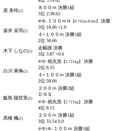
4位 5:19.02
８００ｍ 決勝1組
原 美玲
(2)
5位 2:38.62
１００ｍＨ
決勝
中学-
【0.762m-8.0m】
3位 18.66 +1.0
坂井 采羽
(2)
４×１００ｍ 決勝1組
2位 58.66
走幅跳 決勝
木下 しなの
(2)
3位 3.87 +0.6
砲丸投
決勝
中学-
【2.721kg】
2位 8.55
白川 果琳
(2)
４×１００ｍ 決勝1組
2位 58.66
２００ｍ 決勝2組
ＤＮＳ
飯島 陽世里
(2)
砲丸投
決勝
中学-
【2.721kg】
4位 8.15
２００ｍ 決勝1組
髙橋 楓
(2)
3位 33.54 0.0
１００ｍ 決勝1組
中学1年-