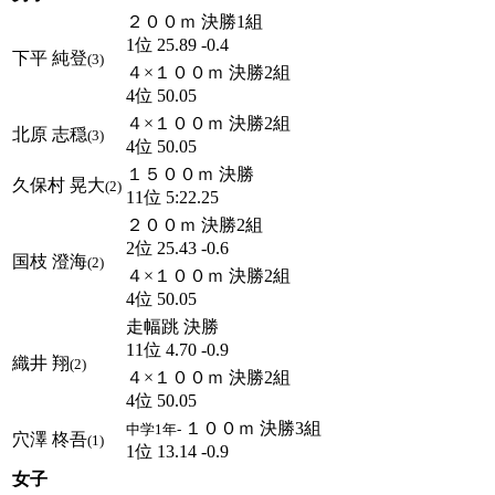
２００ｍ 決勝1組
1位 25.89 -0.4
下平 純登
(3)
４×１００ｍ 決勝2組
4位 50.05
４×１００ｍ 決勝2組
北原 志穏
(3)
4位 50.05
１５００ｍ 決勝
久保村 晃大
(2)
11位 5:22.25
２００ｍ 決勝2組
2位 25.43 -0.6
国枝 澄海
(2)
４×１００ｍ 決勝2組
4位 50.05
走幅跳 決勝
11位 4.70 -0.9
織井 翔
(2)
４×１００ｍ 決勝2組
4位 50.05
１００ｍ 決勝3組
中学1年-
穴澤 柊吾
(1)
1位 13.14 -0.9
女子