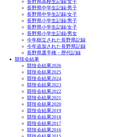
長野県高校生記録/女子
長野県中学生記録/男子
長野県中学生記録/女子
長野県小学生記録/男子
長野県小学生記録/女子
長野県小学生記録/男女
今年樹立された長野県記録
今年追加された長野県記録
長野県選手権・歴代記録
競技会結果
競技会結果2026
競技会結果2025
競技会結果2024
競技会結果2023
競技会結果2022
競技会結果2021
競技会結果2020
競技会結果2019
競技会結果2018
競技会結果2017
競技会結果2016
競技会結果2015