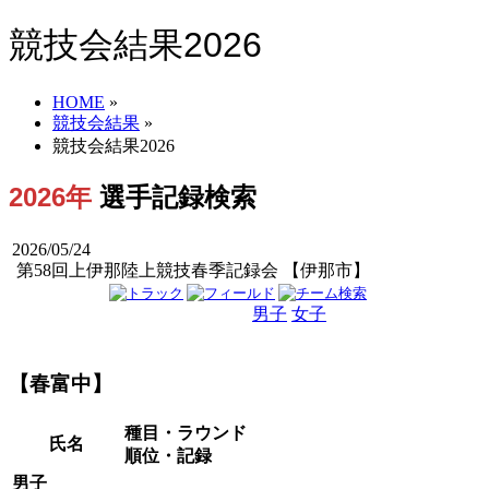
競技会結果2026
HOME
»
競技会結果
»
競技会結果2026
2026年
選手記録検索
2026/05/24
第58回上伊那陸上競技春季記録会 【伊那市】
男子
女子
男女
【春富中】
種目・ラウンド
氏名
順位・記録
男子