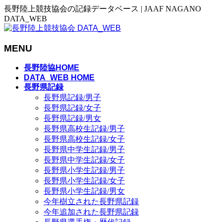
長野陸上競技協会の記録データベース | JAAF NAGANO
DATA_WEB
MENU
メ
長野陸協HOME
ニ
DATA_WEB HOME
長野県記録
ュ
長野県記録/男子
ー
長野県記録/女子
を
長野県記録/男女
飛
長野県高校生記録/男子
ば
長野県高校生記録/女子
す
長野県中学生記録/男子
長野県中学生記録/女子
長野県小学生記録/男子
長野県小学生記録/女子
長野県小学生記録/男女
今年樹立された長野県記録
今年追加された長野県記録