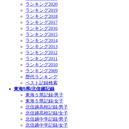
ランキング2020
ランキング2019
ランキング2018
ランキング2017
ランキング2016
ランキング2015
ランキング2014
ランキング2013
ランキング2012
ランキング2011
ランキング2010
ランキング2009
歴代ランキング
ベスト記録検索
東海5県/北信越記録
東海５県記録/男子
東海５県記録/女子
北信越高校記録/男子
北信越高校記録/女子
北信越中学記録/男子
北信越中学記録/女子