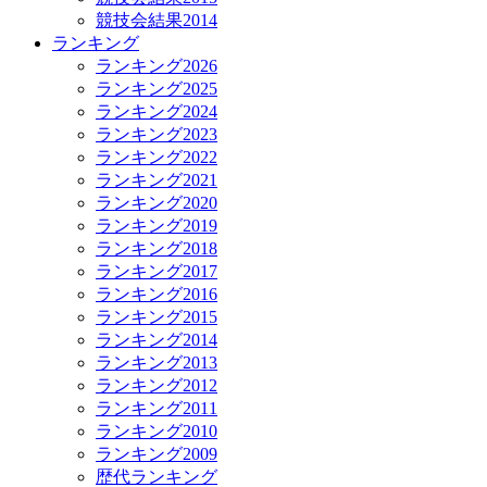
競技会結果2014
ランキング
ランキング2026
ランキング2025
ランキング2024
ランキング2023
ランキング2022
ランキング2021
ランキング2020
ランキング2019
ランキング2018
ランキング2017
ランキング2016
ランキング2015
ランキング2014
ランキング2013
ランキング2012
ランキング2011
ランキング2010
ランキング2009
歴代ランキング