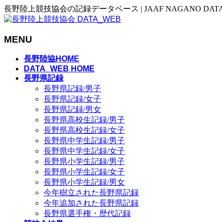
長野陸上競技協会の記録データベース | JAAF NAGANO DAT
MENU
メ
長野陸協HOME
ニ
DATA_WEB HOME
長野県記録
ュ
長野県記録/男子
ー
長野県記録/女子
を
長野県記録/男女
飛
長野県高校生記録/男子
ば
長野県高校生記録/女子
す
長野県中学生記録/男子
長野県中学生記録/女子
長野県小学生記録/男子
長野県小学生記録/女子
長野県小学生記録/男女
今年樹立された長野県記録
今年追加された長野県記録
長野県選手権・歴代記録