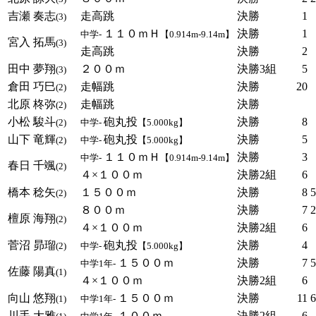
吉瀬 奏志
走高跳
決勝
1
(3)
１１０ｍＨ
決勝
1
中学-
【0.914m-9.14m】
宮入 拓馬
(3)
走高跳
決勝
2
田中 夢翔
２００ｍ
決勝3組
5
(3)
倉田 巧巳
走幅跳
決勝
20
(2)
北原 柊弥
走幅跳
決勝
(2)
小松 駿斗
砲丸投
決勝
8
(2)
中学-
【5.000kg】
山下 竜輝
砲丸投
決勝
5
(2)
中学-
【5.000kg】
１１０ｍＨ
決勝
3
中学-
【0.914m-9.14m】
春日 千颯
(2)
４×１００ｍ
決勝2組
6
橋本 稔矢
１５００ｍ
決勝
8
5
(2)
８００ｍ
決勝
7
2
檀原 海翔
(2)
４×１００ｍ
決勝2組
6
菅沼 昴瑠
砲丸投
決勝
4
(2)
中学-
【5.000kg】
１５００ｍ
決勝
7
5
中学1年-
佐藤 陽真
(1)
４×１００ｍ
決勝2組
6
向山 悠翔
１５００ｍ
決勝
11
6
(1)
中学1年-
川手 大雅
１００ｍ
決勝2組
6