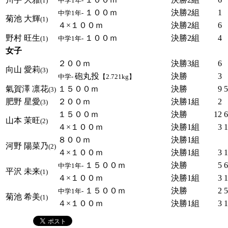
(1)
中学1年-
１００ｍ
決勝2組
1
中学1年-
菊池 大輝
(1)
４×１００ｍ
決勝2組
6
野村 旺生
１００ｍ
決勝2組
4
(1)
中学1年-
女子
２００ｍ
決勝3組
6
向山 愛莉
(3)
砲丸投
決勝
3
中学-
【2.721kg】
氣賀澤 凛花
１５００ｍ
決勝
9
5
(3)
肥野 星愛
２００ｍ
決勝1組
2
(3)
１５００ｍ
決勝
12
6
山本 茉旺
(2)
４×１００ｍ
決勝1組
3
1
８００ｍ
決勝1組
河野 陽菜乃
(2)
４×１００ｍ
決勝1組
3
1
１５００ｍ
決勝
5
6
中学1年-
平沢 未来
(1)
４×１００ｍ
決勝1組
3
1
１５００ｍ
決勝
2
5
中学1年-
菊池 希美
(1)
４×１００ｍ
決勝1組
3
1