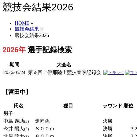
競技会結果2026
HOME
»
競技会結果
»
競技会結果2026
2026年
選手記録検索
期間
大会名
2026/05/24
第58回上伊那陸上競技春季記録会
【宮田中】
氏名
種目
ラウンド
順位
男子
中島 泰助
走幅跳
決勝
(3)
今井 陽人
８００ｍ
決勝
3
2
(3)
北原 諒大
８００ｍ
決勝
2
2
(3)