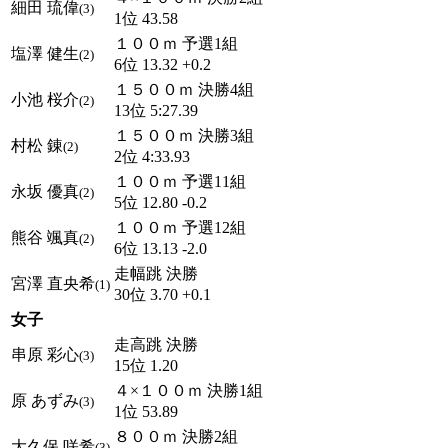
細田 琉偉
(3)
1位 43.58
１００ｍ 予選1組
塩澤 健生
(2)
6位 13.32 +0.2
１５００ｍ 決勝4組
小池 桜介
(2)
13位 5:27.39
１５００ｍ 決勝3組
村松 錬
(2)
2位 4:33.93
１００ｍ 予選11組
永坂 優真
(2)
5位 12.80 -0.2
１００ｍ 予選12組
熊谷 颯真
(2)
6位 13.13 -2.0
走幅跳 決勝
宮澤 直央希
(1)
30位 3.70 +0.1
女子
走高跳 決勝
串原 彩心
(3)
15位 1.20
４×１００ｍ 決勝1組
原 あずみ
(3)
1位 53.89
８００ｍ 決勝2組
大久保 咲希
(3)