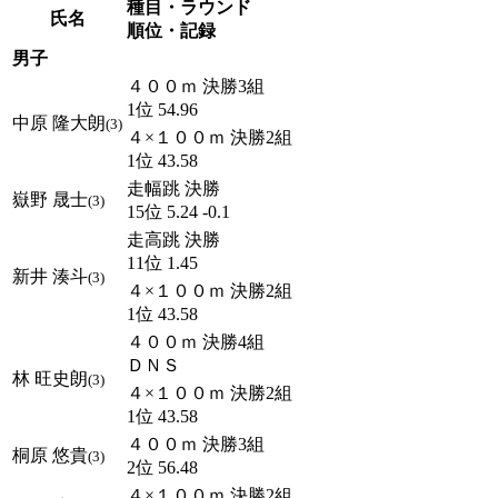
種目・ラウンド
氏名
順位・記録
男子
４００ｍ 決勝3組
1位 54.96
中原 隆大朗
(3)
４×１００ｍ 決勝2組
1位 43.58
走幅跳 決勝
嶽野 晟士
(3)
15位 5.24 -0.1
走高跳 決勝
11位 1.45
新井 湊斗
(3)
４×１００ｍ 決勝2組
1位 43.58
４００ｍ 決勝4組
ＤＮＳ
林 旺史朗
(3)
４×１００ｍ 決勝2組
1位 43.58
４００ｍ 決勝3組
桐原 悠貴
(3)
2位 56.48
４×１００ｍ 決勝2組