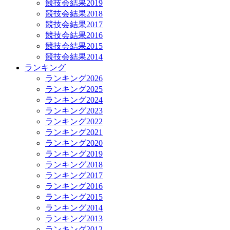
競技会結果2019
競技会結果2018
競技会結果2017
競技会結果2016
競技会結果2015
競技会結果2014
ランキング
ランキング2026
ランキング2025
ランキング2024
ランキング2023
ランキング2022
ランキング2021
ランキング2020
ランキング2019
ランキング2018
ランキング2017
ランキング2016
ランキング2015
ランキング2014
ランキング2013
ランキング2012