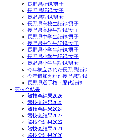
長野県記録/男子
長野県記録/女子
長野県記録/男女
長野県高校生記録/男子
長野県高校生記録/女子
長野県中学生記録/男子
長野県中学生記録/女子
長野県小学生記録/男子
長野県小学生記録/女子
長野県小学生記録/男女
今年樹立された長野県記録
今年追加された長野県記録
長野県選手権・歴代記録
競技会結果
競技会結果2026
競技会結果2025
競技会結果2024
競技会結果2023
競技会結果2022
競技会結果2021
競技会結果2020