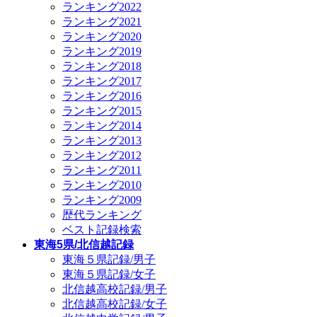
ランキング2022
ランキング2021
ランキング2020
ランキング2019
ランキング2018
ランキング2017
ランキング2016
ランキング2015
ランキング2014
ランキング2013
ランキング2012
ランキング2011
ランキング2010
ランキング2009
歴代ランキング
ベスト記録検索
東海5県/北信越記録
東海５県記録/男子
東海５県記録/女子
北信越高校記録/男子
北信越高校記録/女子