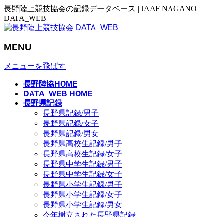
長野陸上競技協会の記録データベース | JAAF NAGANO
DATA_WEB
MENU
メニューを飛ばす
長野陸協HOME
DATA_WEB HOME
長野県記録
長野県記録/男子
長野県記録/女子
長野県記録/男女
長野県高校生記録/男子
長野県高校生記録/女子
長野県中学生記録/男子
長野県中学生記録/女子
長野県小学生記録/男子
長野県小学生記録/女子
長野県小学生記録/男女
今年樹立された長野県記録