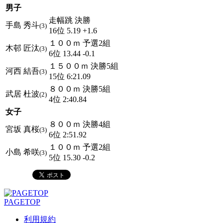
男子
走幅跳 決勝
手島 秀斗
(3)
16位 5.19 +1.6
１００ｍ 予選2組
木邨 匠汰
(3)
6位 13.44 -0.1
１５００ｍ 決勝5組
河西 結吾
(3)
15位 6:21.09
８００ｍ 決勝5組
武居 杜波
(2)
4位 2:40.84
女子
８００ｍ 決勝4組
宮坂 真桜
(3)
6位 2:51.92
１００ｍ 予選2組
小島 希咲
(3)
5位 15.30 -0.2
PAGETOP
利用規約