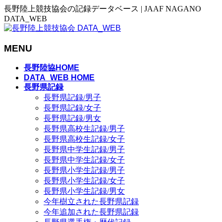
長野陸上競技協会の記録データベース | JAAF NAGANO
DATA_WEB
MENU
メ
長野陸協HOME
ニ
DATA_WEB HOME
長野県記録
ュ
長野県記録/男子
ー
長野県記録/女子
を
長野県記録/男女
飛
長野県高校生記録/男子
ば
長野県高校生記録/女子
す
長野県中学生記録/男子
長野県中学生記録/女子
長野県小学生記録/男子
長野県小学生記録/女子
長野県小学生記録/男女
今年樹立された長野県記録
今年追加された長野県記録