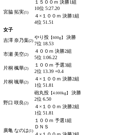
１５００ｍ 決勝1組
10位 5:27.20
宮脇 拓実
(1)
４×１００ｍ 決勝1組
4位 51.51
女子
やり投
決勝
【600g】
吉澤 奈乃葉
(2)
7位 18.53
４００ｍ 決勝2組
市瀬 美空
(2)
5位 1:06.22
１００ｍ 予選3組
片桐 楓華
(2)
2位 13.39 +0.4
４×１００ｍ 決勝2組
片桐 颯華
(2)
1位 51.81
砲丸投
決勝
【4.000kg】
2位 6.50
野口 咲良
(2)
４×１００ｍ 決勝2組
1位 51.81
１００ｍ 予選1組
ＤＮＳ
廣亀 なのは
(1)
４×１００ｍ 決勝2組