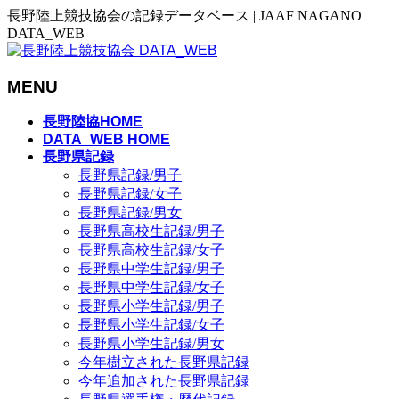
長野陸上競技協会の記録データベース | JAAF NAGANO
DATA_WEB
MENU
メ
長野陸協HOME
ニ
DATA_WEB HOME
長野県記録
ュ
長野県記録/男子
ー
長野県記録/女子
を
長野県記録/男女
飛
長野県高校生記録/男子
ば
長野県高校生記録/女子
す
長野県中学生記録/男子
長野県中学生記録/女子
長野県小学生記録/男子
長野県小学生記録/女子
長野県小学生記録/男女
今年樹立された長野県記録
今年追加された長野県記録