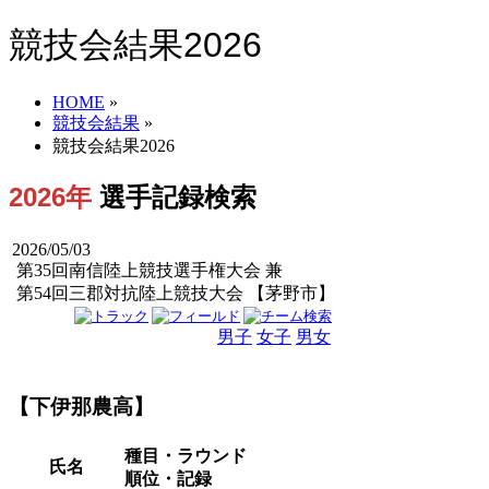
競技会結果2026
HOME
»
競技会結果
»
競技会結果2026
2026年
選手記録検索
2026/05/03
第35回南信陸上競技選手権大会 兼
第54回三郡対抗陸上競技大会 【茅野市】
男子
女子
男女
【下伊那農高】
種目・ラウンド
氏名
順位・記録